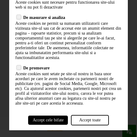
Aceste cookies sunt necesare pentru functionarea site-ului
Contact
web si nu pot fi dezactivate
Termeni si conditii
De masurare si analiza
Politica de confidentialitate
Aceste cookies ne permit sa numaram utilizatorii care
ANPC
viziteaza site-ul sau cat de accesat este un anumit element din
pagina – rapoarte statistice, precum si sa analizam
comportamentul tau pe site si alegerile pe care le-ai facut,
pentru a-ti oferi un continut personalizat conform
preferintelor tale. De asemenea, informatiile colectate ne
ajuta sa imbunatatim performanta site-ului si a
functionalitatilor acestuia.
De promovare
Aceste cookies sunt setate pe site-ul nostru in baza unor
ABONARE LA NEWSLETTER
acorduri pe care le avem incheiate cu partenerii nostri de
publicitate (ex. pagini de Social Media, Google, Microsoft
etc). Cu ajutorul acestor cookies, partenerii nostri pot crea un
ABONARE
profil al vizitatorilor site-ului nostru, carora le vor putea
afisa ulterior anunturi care au legatura cu site-ul nostru pe
alte site-uri pe care acestia le acceseaza.
Accept cele bifate
Accept toate
powered by