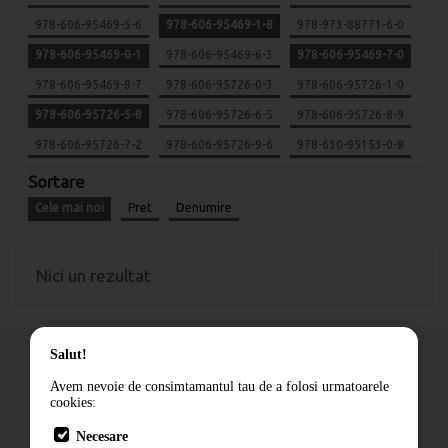
978-606-95469-5-6
978-606-95469-1-8
978-973-88771-6-0
978-606-95469-0-1
978-606-95469-6-3
978-606-95469-7-0
978-606-95469-8-7
978-606-95726-0-3
978-606-95726-1-0
978-606-95726-5-8
978-606-95726-6-5
978-606-95726-8-9
978-606-95726-7-2
978-606-95726-9-6
978-630-95153-0-8
Sortare
Cele mai noi
Pret
Denumire
Nici un rezultat
Salut!
Avem nevoie de consimtamantul tau de a folosi urmatoarele
cookies:
Cum comand
Necesare
Livrare