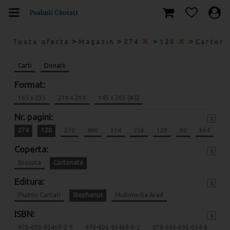
>
>
>
>
Toata oferta
Magazin
274
120
Carton
Carti
Donatii
Format:
165 x 235
210 x 210
145 x 205 (A5)
Nr. pagini:
x
274
120
270
400
334
256
120
80
664
Coperta:
x
Brosata
Cartonata
Editura:
x
Psalmii Cantati
Stephanus
Multimedia Arad
ISBN:
x
978-606-95469-2-5
978-606-95469-3-2
978-606-698-054-8