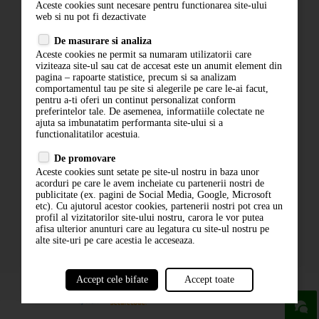
Aceste cookies sunt necesare pentru functionarea site-ului
Contact
web si nu pot fi dezactivate
Termeni si conditii
De masurare si analiza
Politica de confidentialitate
Aceste cookies ne permit sa numaram utilizatorii care
ANPC
viziteaza site-ul sau cat de accesat este un anumit element din
pagina – rapoarte statistice, precum si sa analizam
comportamentul tau pe site si alegerile pe care le-ai facut,
pentru a-ti oferi un continut personalizat conform
preferintelor tale. De asemenea, informatiile colectate ne
ajuta sa imbunatatim performanta site-ului si a
functionalitatilor acestuia.
De promovare
Aceste cookies sunt setate pe site-ul nostru in baza unor
ABONARE LA NEWSLETTER
acorduri pe care le avem incheiate cu partenerii nostri de
publicitate (ex. pagini de Social Media, Google, Microsoft
etc). Cu ajutorul acestor cookies, partenerii nostri pot crea un
ABONARE
profil al vizitatorilor site-ului nostru, carora le vor putea
afisa ulterior anunturi care au legatura cu site-ul nostru pe
alte site-uri pe care acestia le acceseaza.
Accept cele bifate
Accept toate
powered by