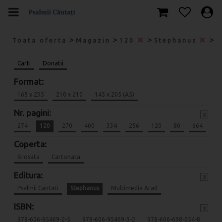
>
>
>
>
Toata oferta
Magazin
120
Stephanus
9
Carti
Donatii
Format:
165 x 235
210 x 210
145 x 205 (A5)
Nr. pagini:
x
274
120
270
400
334
256
120
80
664
Coperta:
Brosata
Cartonata
Editura:
x
Psalmii Cantati
Stephanus
Multimedia Arad
ISBN:
x
978-606-95469-2-5
978-606-95469-3-2
978-606-698-054-8