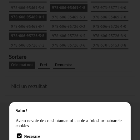
978-606-95469-5-6
978-606-95469-1-8
978-973-88771-6-0
978-606-95469-0-1
978-606-95469-6-3
978-606-95469-7-0
978-606-95469-8-7
978-606-95726-0-3
978-606-95726-1-0
978-606-95726-5-8
978-606-95726-6-5
978-606-95726-8-9
978-606-95726-7-2
978-606-95726-9-6
978-630-95153-0-8
Sortare
Cele mai noi
Pret
Denumire
Nici un rezultat
Salut!
Avem nevoie de consimtamantul tau de a folosi urmatoarele
cookies:
Cum comand
Necesare
Livrare