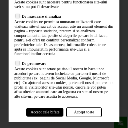
Aceste cookies sunt necesare pentru functionarea site-ului
Contact
web si nu pot fi dezactivate
Termeni si conditii
De masurare si analiza
Politica de confidentialitate
Aceste cookies ne permit sa numaram utilizatorii care
ANPC
viziteaza site-ul sau cat de accesat este un anumit element din
pagina – rapoarte statistice, precum si sa analizam
comportamentul tau pe site si alegerile pe care le-ai facut,
pentru a-ti oferi un continut personalizat conform
preferintelor tale. De asemenea, informatiile colectate ne
ajuta sa imbunatatim performanta site-ului si a
functionalitatilor acestuia.
De promovare
Aceste cookies sunt setate pe site-ul nostru in baza unor
ABONARE LA NEWSLETTER
acorduri pe care le avem incheiate cu partenerii nostri de
publicitate (ex. pagini de Social Media, Google, Microsoft
etc). Cu ajutorul acestor cookies, partenerii nostri pot crea un
ABONARE
profil al vizitatorilor site-ului nostru, carora le vor putea
afisa ulterior anunturi care au legatura cu site-ul nostru pe
alte site-uri pe care acestia le acceseaza.
Accept cele bifate
Accept toate
powered by