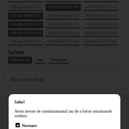
978-606-95469-5-6
978-606-95469-1-8
978-973-88771-6-0
978-606-95469-0-1
978-606-95469-6-3
978-606-95469-7-0
978-606-95469-8-7
978-606-95726-0-3
978-606-95726-1-0
978-606-95726-5-8
978-606-95726-6-5
978-606-95726-8-9
978-606-95726-7-2
978-606-95726-9-6
978-630-95153-0-8
Sortare
Cele mai noi
Pret
Denumire
Nici un rezultat
Salut!
Avem nevoie de consimtamantul tau de a folosi urmatoarele
cookies:
Cum comand
Necesare
Livrare