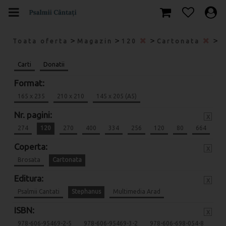
>
>
>
>
Toata oferta
Magazin
120
Cartonata
S
Carti
Donatii
Format:
165 x 235
210 x 210
145 x 205 (A5)
Nr. pagini:
x
274
120
270
400
334
256
120
80
664
Coperta:
x
Brosata
Cartonata
Editura:
x
Psalmii Cantati
Stephanus
Multimedia Arad
ISBN:
x
978-606-95469-2-5
978-606-95469-3-2
978-606-698-054-8