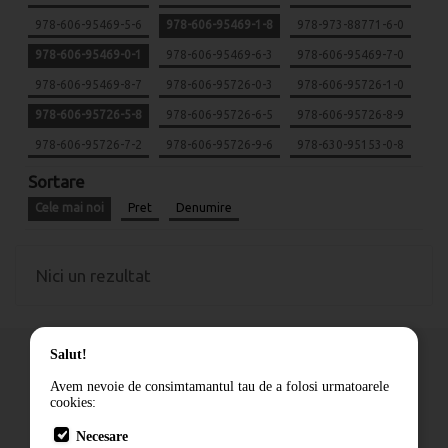
978-606-95469-5-6
978-606-95469-1-8
978-973-88771-6-0
978-606-95469-0-1
978-606-95469-6-3
978-606-95469-7-0
978-606-95469-8-7
978-606-95726-0-3
978-606-95726-1-0
978-606-95726-5-8
978-606-95726-6-5
978-606-95726-8-9
978-606-95726-7-2
978-606-95726-9-6
978-630-95153-0-8
Sortare
Cele mai noi
Pret
Denumire
Nici un rezultat
Salut!
Avem nevoie de consimtamantul tau de a folosi urmatoarele
cookies:
Cum comand
Necesare
Livrare