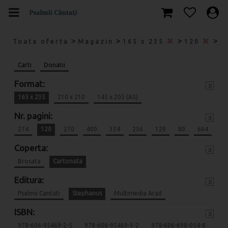
>
>
>
>
Toata oferta
Magazin
165 x 235
120
C
Carti
Donatii
Format:
x
165 x 235
210 x 210
145 x 205 (A5)
Nr. pagini:
x
274
120
270
400
334
256
120
80
664
Coperta:
x
Brosata
Cartonata
Editura:
x
Psalmii Cantati
Stephanus
Multimedia Arad
ISBN:
x
978-606-95469-2-5
978-606-95469-3-2
978-606-698-054-8