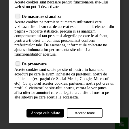
Aceste cookies sunt necesare pentru functionarea site-ului
Contact
web si nu pot fi dezactivate
Termeni si conditii
De masurare si analiza
Politica de confidentialitate
Aceste cookies ne permit sa numaram utilizatorii care
ANPC
viziteaza site-ul sau cat de accesat este un anumit element din
pagina – rapoarte statistice, precum si sa analizam
comportamentul tau pe site si alegerile pe care le-ai facut,
pentru a-ti oferi un continut personalizat conform
preferintelor tale. De asemenea, informatiile colectate ne
ajuta sa imbunatatim performanta site-ului si a
functionalitatilor acestuia.
De promovare
Aceste cookies sunt setate pe site-ul nostru in baza unor
ABONARE LA NEWSLETTER
acorduri pe care le avem incheiate cu partenerii nostri de
publicitate (ex. pagini de Social Media, Google, Microsoft
etc). Cu ajutorul acestor cookies, partenerii nostri pot crea un
ABONARE
profil al vizitatorilor site-ului nostru, carora le vor putea
afisa ulterior anunturi care au legatura cu site-ul nostru pe
alte site-uri pe care acestia le acceseaza.
Accept cele bifate
Accept toate
powered by