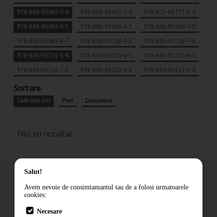
978-606-95469-5-6
978-606-95469-1-8
978-973-88771-6-0
978-606-95469-0-1
978-606-95469-6-3
978-606-95469-7-0
978-606-95469-8-7
978-606-95726-0-3
978-606-95726-1-0
978-606-95726-5-8
978-606-95726-6-5
978-606-95726-8-9
978-606-95726-7-2
978-606-95726-9-6
978-630-95153-0-8
Sortare
Cele mai noi
Pret
Denumire
Nici un rezultat
Salut!
Avem nevoie de consimtamantul tau de a folosi urmatoarele
cookies:
Cum comand
Necesare
Livrare