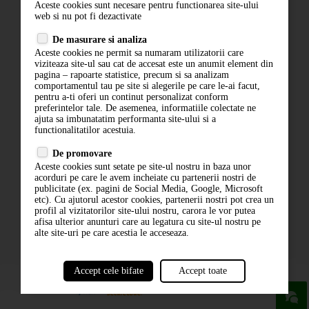
Aceste cookies sunt necesare pentru functionarea site-ului
Contact
web si nu pot fi dezactivate
Termeni si conditii
De masurare si analiza
Politica de confidentialitate
Aceste cookies ne permit sa numaram utilizatorii care
ANPC
viziteaza site-ul sau cat de accesat este un anumit element din
pagina – rapoarte statistice, precum si sa analizam
comportamentul tau pe site si alegerile pe care le-ai facut,
pentru a-ti oferi un continut personalizat conform
preferintelor tale. De asemenea, informatiile colectate ne
ajuta sa imbunatatim performanta site-ului si a
functionalitatilor acestuia.
De promovare
Aceste cookies sunt setate pe site-ul nostru in baza unor
ABONARE LA NEWSLETTER
acorduri pe care le avem incheiate cu partenerii nostri de
publicitate (ex. pagini de Social Media, Google, Microsoft
etc). Cu ajutorul acestor cookies, partenerii nostri pot crea un
ABONARE
profil al vizitatorilor site-ului nostru, carora le vor putea
afisa ulterior anunturi care au legatura cu site-ul nostru pe
alte site-uri pe care acestia le acceseaza.
Accept cele bifate
Accept toate
powered by