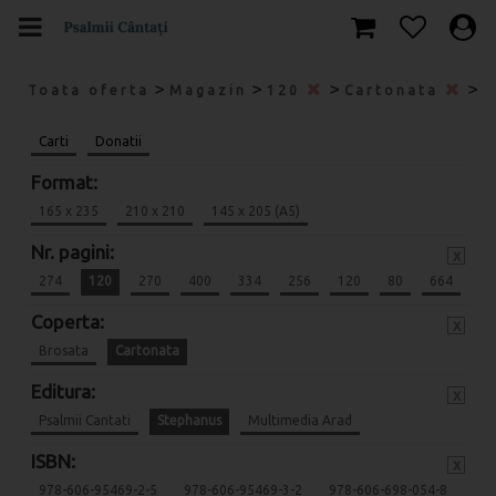
>
>
>
>
Toata oferta
Magazin
120
Cartonata
S
Carti
Donatii
Format:
165 x 235
210 x 210
145 x 205 (A5)
Nr. pagini:
x
274
120
270
400
334
256
120
80
664
Coperta:
x
Brosata
Cartonata
Editura:
x
Psalmii Cantati
Stephanus
Multimedia Arad
ISBN:
x
978-606-95469-2-5
978-606-95469-3-2
978-606-698-054-8