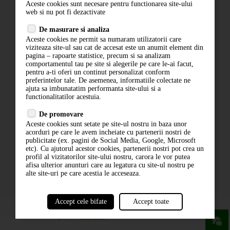
Aceste cookies sunt necesare pentru functionarea site-ului
Contact
web si nu pot fi dezactivate
Termeni si conditii
De masurare si analiza
Politica de confidentialitate
Aceste cookies ne permit sa numaram utilizatorii care
ANPC
viziteaza site-ul sau cat de accesat este un anumit element din
pagina – rapoarte statistice, precum si sa analizam
comportamentul tau pe site si alegerile pe care le-ai facut,
pentru a-ti oferi un continut personalizat conform
preferintelor tale. De asemenea, informatiile colectate ne
ajuta sa imbunatatim performanta site-ului si a
functionalitatilor acestuia.
De promovare
Aceste cookies sunt setate pe site-ul nostru in baza unor
ABONARE LA NEWSLETTER
acorduri pe care le avem incheiate cu partenerii nostri de
publicitate (ex. pagini de Social Media, Google, Microsoft
etc). Cu ajutorul acestor cookies, partenerii nostri pot crea un
ABONARE
profil al vizitatorilor site-ului nostru, carora le vor putea
afisa ulterior anunturi care au legatura cu site-ul nostru pe
alte site-uri pe care acestia le acceseaza.
Accept cele bifate
Accept toate
powered by