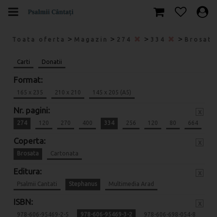
>
>
>
>
Toata oferta
Magazin
274
334
Brosat
Carti
Donatii
Format:
165 x 235
210 x 210
145 x 205 (A5)
Nr. pagini:
x
274
120
270
400
334
256
120
80
664
Coperta:
x
Brosata
Cartonata
Editura:
x
Psalmii Cantati
Stephanus
Multimedia Arad
ISBN:
x
978-606-95469-2-5
978-606-95469-3-2
978-606-698-054-8