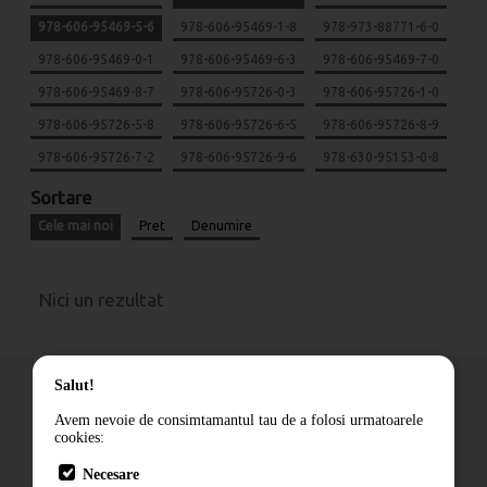
978-606-95469-5-6
978-606-95469-1-8
978-973-88771-6-0
978-606-95469-0-1
978-606-95469-6-3
978-606-95469-7-0
978-606-95469-8-7
978-606-95726-0-3
978-606-95726-1-0
978-606-95726-5-8
978-606-95726-6-5
978-606-95726-8-9
978-606-95726-7-2
978-606-95726-9-6
978-630-95153-0-8
Sortare
Cele mai noi
Pret
Denumire
Nici un rezultat
Salut!
Avem nevoie de consimtamantul tau de a folosi urmatoarele
cookies:
Cum comand
Necesare
Livrare