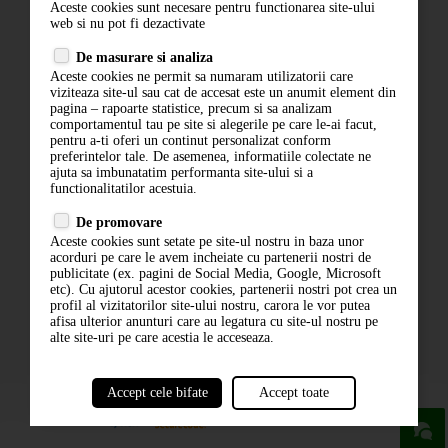
Aceste cookies sunt necesare pentru functionarea site-ului
Contact
web si nu pot fi dezactivate
Termeni si conditii
De masurare si analiza
Politica de confidentialitate
Aceste cookies ne permit sa numaram utilizatorii care
ANPC
viziteaza site-ul sau cat de accesat este un anumit element din
pagina – rapoarte statistice, precum si sa analizam
comportamentul tau pe site si alegerile pe care le-ai facut,
pentru a-ti oferi un continut personalizat conform
preferintelor tale. De asemenea, informatiile colectate ne
ajuta sa imbunatatim performanta site-ului si a
functionalitatilor acestuia.
De promovare
Aceste cookies sunt setate pe site-ul nostru in baza unor
ABONARE LA NEWSLETTER
acorduri pe care le avem incheiate cu partenerii nostri de
publicitate (ex. pagini de Social Media, Google, Microsoft
etc). Cu ajutorul acestor cookies, partenerii nostri pot crea un
ABONARE
profil al vizitatorilor site-ului nostru, carora le vor putea
afisa ulterior anunturi care au legatura cu site-ul nostru pe
alte site-uri pe care acestia le acceseaza.
Accept cele bifate
Accept toate
powered by