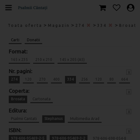
>
>
>
>
Toata oferta
Magazin
274
334
Brosat
Carti
Donatii
Format:
165 x 235
210 x 210
145 x 205 (A5)
Nr. pagini:
x
274
120
270
400
334
256
120
80
664
Coperta:
x
Brosata
Cartonata
Editura:
x
Psalmii Cantati
Stephanus
Multimedia Arad
ISBN:
x
978-606-95469-2-5
978-606-95469-3-2
978-606-698-054-8