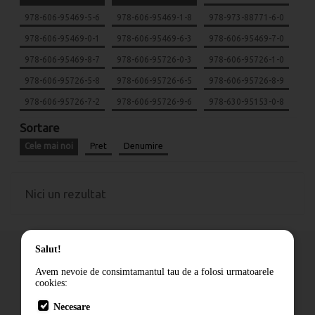
978-606-95469-5-6
978-606-95469-1-8
978-973-88771-6-0
978-606-95469-0-1
978-606-95469-6-3
978-606-95469-7-0
978-606-95469-8-7
978-606-95726-0-3
978-606-95726-1-0
978-606-95726-5-8
978-606-95726-6-5
978-606-95726-8-9
978-606-95726-7-2
978-606-95726-9-6
978-630-95153-0-8
Sortare
Cele mai noi
Pret
Denumire
Nici un rezultat
Salut!
Avem nevoie de consimtamantul tau de a folosi urmatoarele
cookies:
Cum comand
Necesare
Livrare