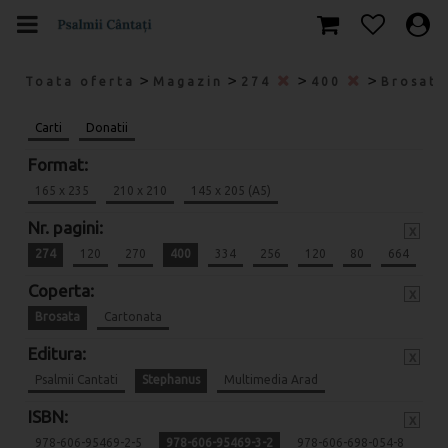
>
>
>
>
Toata oferta
Magazin
274
400
Brosat
Carti
Donatii
Format:
165 x 235
210 x 210
145 x 205 (A5)
Nr. pagini:
x
274
120
270
400
334
256
120
80
664
Coperta:
x
Brosata
Cartonata
Editura:
x
Psalmii Cantati
Stephanus
Multimedia Arad
ISBN:
x
978-606-95469-2-5
978-606-95469-3-2
978-606-698-054-8