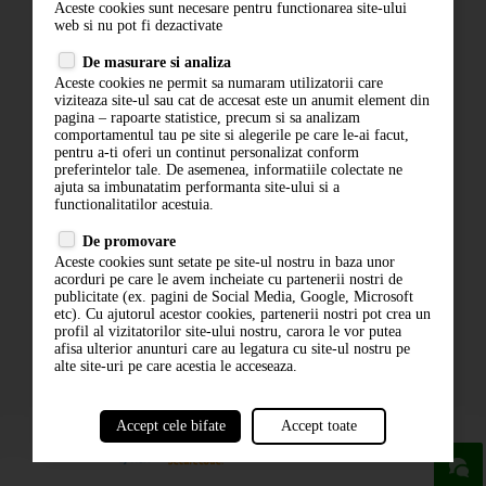
Aceste cookies sunt necesare pentru functionarea site-ului
Contact
web si nu pot fi dezactivate
Termeni si conditii
De masurare si analiza
Politica de confidentialitate
Aceste cookies ne permit sa numaram utilizatorii care
ANPC
viziteaza site-ul sau cat de accesat este un anumit element din
pagina – rapoarte statistice, precum si sa analizam
comportamentul tau pe site si alegerile pe care le-ai facut,
pentru a-ti oferi un continut personalizat conform
preferintelor tale. De asemenea, informatiile colectate ne
ajuta sa imbunatatim performanta site-ului si a
functionalitatilor acestuia.
De promovare
Aceste cookies sunt setate pe site-ul nostru in baza unor
ABONARE LA NEWSLETTER
acorduri pe care le avem incheiate cu partenerii nostri de
publicitate (ex. pagini de Social Media, Google, Microsoft
etc). Cu ajutorul acestor cookies, partenerii nostri pot crea un
ABONARE
profil al vizitatorilor site-ului nostru, carora le vor putea
afisa ulterior anunturi care au legatura cu site-ul nostru pe
alte site-uri pe care acestia le acceseaza.
Accept cele bifate
Accept toate
powered by