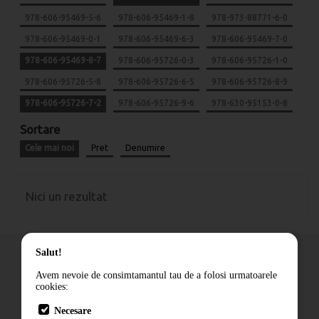
978-606-95469-5-6
978-606-95469-1-8
978-973-88771-6-0
978-606-95469-0-1
978-606-95469-6-3
978-606-95469-7-0
978-606-95469-8-7
978-606-95726-0-3
978-606-95726-1-0
978-606-95726-5-8
978-606-95726-6-5
978-606-95726-8-9
978-606-95726-7-2
978-606-95726-9-6
978-630-95153-0-8
Sortare
Cele mai noi
Pret
Denumire
Nici un rezultat
Salut!
Avem nevoie de consimtamantul tau de a folosi urmatoarele
cookies:
Cum comand
Necesare
Livrare