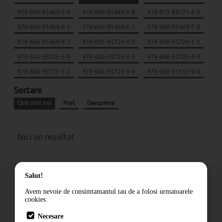
978-606-95469-5-6
978-606-95469-1-8
978-973-88771-6-0
978-606-95469-0-1
978-606-95469-6-3
978-606-95469-7-0
978-606-95469-8-7
978-606-95726-0-3
978-606-95726-1-0
978-606-95726-5-8
978-606-95726-6-5
978-606-95726-8-9
978-606-95726-7-2
978-606-95726-9-6
978-630-95153-0-8
Sortare
Cele mai noi
Pret
Denumire
Nici un rezultat
Salut!
Avem nevoie de consimtamantul tau de a folosi urmatoarele
cookies:
Cum comand
Necesare
Livrare