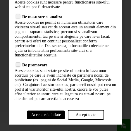
Aceste cookies sunt necesare pentru functionarea site-ului
Contact
web si nu pot fi dezactivate
Termeni si conditii
De masurare si analiza
Politica de confidentialitate
Aceste cookies ne permit sa numaram utilizatorii care
ANPC
viziteaza site-ul sau cat de accesat este un anumit element din
pagina – rapoarte statistice, precum si sa analizam
comportamentul tau pe site si alegerile pe care le-ai facut,
pentru a-ti oferi un continut personalizat conform
preferintelor tale. De asemenea, informatiile colectate ne
ajuta sa imbunatatim performanta site-ului si a
functionalitatilor acestuia.
De promovare
Aceste cookies sunt setate pe site-ul nostru in baza unor
ABONARE LA NEWSLETTER
acorduri pe care le avem incheiate cu partenerii nostri de
publicitate (ex. pagini de Social Media, Google, Microsoft
etc). Cu ajutorul acestor cookies, partenerii nostri pot crea un
ABONARE
profil al vizitatorilor site-ului nostru, carora le vor putea
afisa ulterior anunturi care au legatura cu site-ul nostru pe
alte site-uri pe care acestia le acceseaza.
Accept cele bifate
Accept toate
powered by