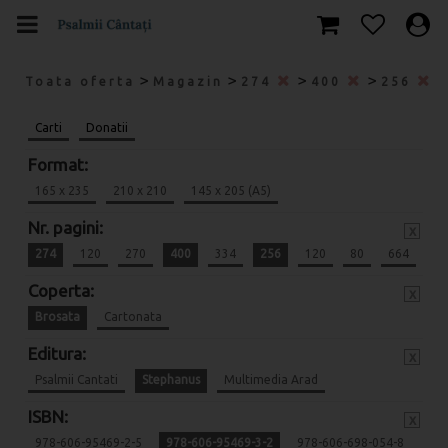
>
>
>
>
Toata oferta
Magazin
274
400
256
Carti
Donatii
Format:
165 x 235
210 x 210
145 x 205 (A5)
Nr. pagini:
x
274
120
270
400
334
256
120
80
664
Coperta:
x
Brosata
Cartonata
Editura:
x
Psalmii Cantati
Stephanus
Multimedia Arad
ISBN:
x
978-606-95469-2-5
978-606-95469-3-2
978-606-698-054-8