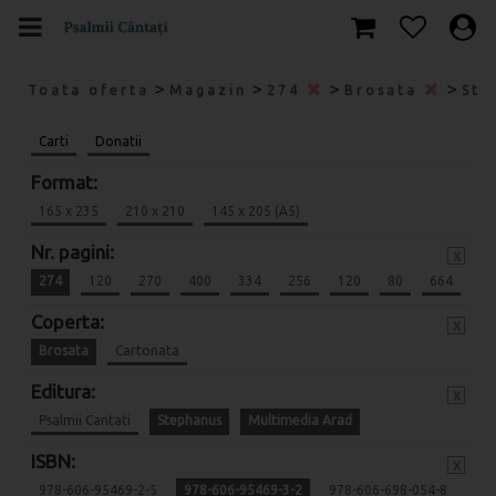
>
>
>
>
Toata oferta
Magazin
274
Brosata
Ste
Carti
Donatii
Format:
165 x 235
210 x 210
145 x 205 (A5)
Nr. pagini:
x
274
120
270
400
334
256
120
80
664
Coperta:
x
Brosata
Cartonata
Editura:
x
Psalmii Cantati
Stephanus
Multimedia Arad
ISBN:
x
978-606-95469-2-5
978-606-95469-3-2
978-606-698-054-8