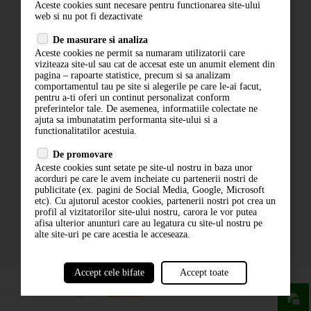
Aceste cookies sunt necesare pentru functionarea site-ului
Contact
web si nu pot fi dezactivate
Termeni si conditii
De masurare si analiza
Politica de confidentialitate
Aceste cookies ne permit sa numaram utilizatorii care
ANPC
viziteaza site-ul sau cat de accesat este un anumit element din
pagina – rapoarte statistice, precum si sa analizam
comportamentul tau pe site si alegerile pe care le-ai facut,
pentru a-ti oferi un continut personalizat conform
preferintelor tale. De asemenea, informatiile colectate ne
ajuta sa imbunatatim performanta site-ului si a
functionalitatilor acestuia.
De promovare
Aceste cookies sunt setate pe site-ul nostru in baza unor
ABONARE LA NEWSLETTER
acorduri pe care le avem incheiate cu partenerii nostri de
publicitate (ex. pagini de Social Media, Google, Microsoft
etc). Cu ajutorul acestor cookies, partenerii nostri pot crea un
ABONARE
profil al vizitatorilor site-ului nostru, carora le vor putea
afisa ulterior anunturi care au legatura cu site-ul nostru pe
alte site-uri pe care acestia le acceseaza.
Accept cele bifate
Accept toate
powered by