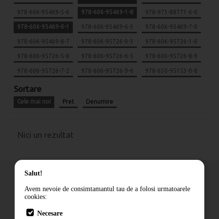
978-606-95469-5-6
978-606-95469-1-8
978-973-88771-6-0
978-606-95469-0-1
978-606-95469-6-3
978-606-95469-7-0
978-606-95469-8-7
978-606-95726-0-3
978-606-95726-1-0
978-606-95726-5-8
978-606-95726-6-5
978-606-95726-8-9
978-606-95726-7-2
978-606-95726-9-6
978-630-95153-0-8
Sortare
Cele mai noi
Pret
Denumire
Nici un rezultat
Salut!
Avem nevoie de consimtamantul tau de a folosi urmatoarele
cookies:
Cum comand
Necesare
Livrare