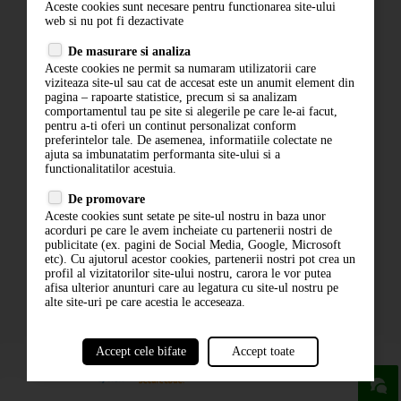
Aceste cookies sunt necesare pentru functionarea site-ului
Contact
web si nu pot fi dezactivate
Termeni si conditii
De masurare si analiza
Politica de confidentialitate
Aceste cookies ne permit sa numaram utilizatorii care
ANPC
viziteaza site-ul sau cat de accesat este un anumit element din
pagina – rapoarte statistice, precum si sa analizam
comportamentul tau pe site si alegerile pe care le-ai facut,
pentru a-ti oferi un continut personalizat conform
preferintelor tale. De asemenea, informatiile colectate ne
ajuta sa imbunatatim performanta site-ului si a
functionalitatilor acestuia.
De promovare
Aceste cookies sunt setate pe site-ul nostru in baza unor
ABONARE LA NEWSLETTER
acorduri pe care le avem incheiate cu partenerii nostri de
publicitate (ex. pagini de Social Media, Google, Microsoft
etc). Cu ajutorul acestor cookies, partenerii nostri pot crea un
ABONARE
profil al vizitatorilor site-ului nostru, carora le vor putea
afisa ulterior anunturi care au legatura cu site-ul nostru pe
alte site-uri pe care acestia le acceseaza.
Accept cele bifate
Accept toate
powered by