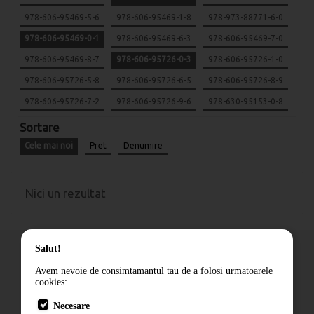
978-606-95469-5-6
978-606-95469-1-8
978-973-88771-6-0
978-606-95469-0-1
978-606-95469-6-3
978-606-95469-7-0
978-606-95469-8-7
978-606-95726-0-3
978-606-95726-1-0
978-606-95726-5-8
978-606-95726-6-5
978-606-95726-8-9
978-606-95726-7-2
978-606-95726-9-6
978-630-95153-0-8
Sortare
Cele mai noi
Pret
Denumire
Nici un rezultat
Salut!
Avem nevoie de consimtamantul tau de a folosi urmatoarele
cookies:
Cum comand
Necesare
Livrare