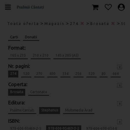
>
>
>
>
Toata oferta
Magazin
274
Brosata
Ste
Carti
Donatii
Format:
165 x 235
210 x 210
145 x 205 (A5)
Nr. pagini:
x
274
120
270
400
334
256
120
80
664
Coperta:
x
Brosata
Cartonata
Editura:
x
Psalmii Cantati
Stephanus
Multimedia Arad
ISBN:
x
978-606-95469-2-5
978-606-95469-3-2
978-606-698-054-8