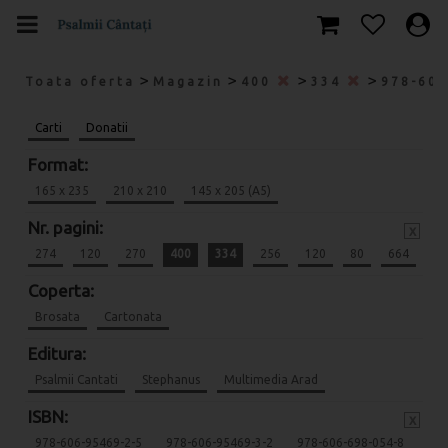
>
>
>
>
Toata oferta
Magazin
400
334
978-60
Carti
Donatii
Format:
165 x 235
210 x 210
145 x 205 (A5)
Nr. pagini:
x
274
120
270
400
334
256
120
80
664
Coperta:
Brosata
Cartonata
Editura:
Psalmii Cantati
Stephanus
Multimedia Arad
ISBN:
x
978-606-95469-2-5
978-606-95469-3-2
978-606-698-054-8