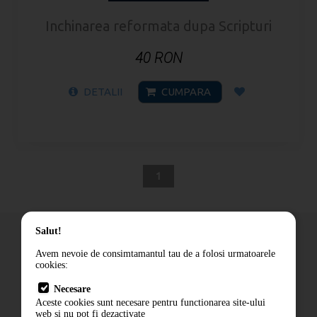
Inchinarea reformata dupa Scripturi
40 RON
DETALII
CUMPARA
1
Salut!
Avem nevoie de consimtamantul tau de a folosi urmatoarele
cookies:
Cum comand
Necesare
Livrare
Aceste cookies sunt necesare pentru functionarea site-ului
Contact
web si nu pot fi dezactivate