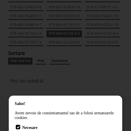
978-606-95469-5-6
978-606-95469-1-8
978-973-88771-6-0
978-606-95469-0-1
978-606-95469-6-3
978-606-95469-7-0
978-606-95469-8-7
978-606-95726-0-3
978-606-95726-1-0
978-606-95726-5-8
978-606-95726-6-5
978-606-95726-8-9
978-606-95726-7-2
978-606-95726-9-6
978-630-95153-0-8
Sortare
Cele mai noi
Pret
Denumire
Nici un rezultat
Salut!
Avem nevoie de consimtamantul tau de a folosi urmatoarele
cookies:
Cum comand
Necesare
Livrare