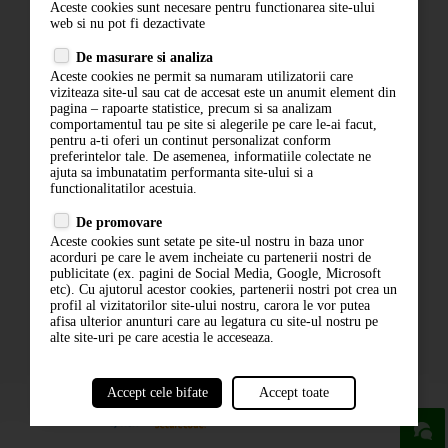
Aceste cookies sunt necesare pentru functionarea site-ului
Contact
web si nu pot fi dezactivate
Termeni si conditii
De masurare si analiza
Politica de confidentialitate
Aceste cookies ne permit sa numaram utilizatorii care
ANPC
viziteaza site-ul sau cat de accesat este un anumit element din
pagina – rapoarte statistice, precum si sa analizam
comportamentul tau pe site si alegerile pe care le-ai facut,
pentru a-ti oferi un continut personalizat conform
preferintelor tale. De asemenea, informatiile colectate ne
ajuta sa imbunatatim performanta site-ului si a
functionalitatilor acestuia.
De promovare
Aceste cookies sunt setate pe site-ul nostru in baza unor
ABONARE LA NEWSLETTER
acorduri pe care le avem incheiate cu partenerii nostri de
publicitate (ex. pagini de Social Media, Google, Microsoft
etc). Cu ajutorul acestor cookies, partenerii nostri pot crea un
ABONARE
profil al vizitatorilor site-ului nostru, carora le vor putea
afisa ulterior anunturi care au legatura cu site-ul nostru pe
alte site-uri pe care acestia le acceseaza.
Accept cele bifate
Accept toate
powered by