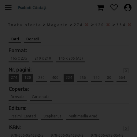
>
>
>
>
Toata oferta
Magazin
274
120
334
Carti
Donatii
Format:
165 x 235
210 x 210
145 x 205 (A5)
Nr. pagini:
x
274
120
270
400
334
256
120
80
664
Coperta:
Brosata
Cartonata
Editura:
Psalmii Cantati
Stephanus
Multimedia Arad
ISBN:
x
978-606-95469-2-5
978-606-95469-3-2
978-606-698-054-8