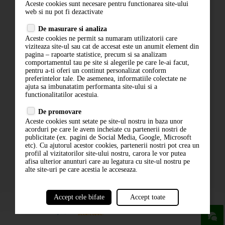
Aceste cookies sunt necesare pentru functionarea site-ului
Contact
web si nu pot fi dezactivate
Termeni si conditii
De masurare si analiza
Politica de confidentialitate
Aceste cookies ne permit sa numaram utilizatorii care
ANPC
viziteaza site-ul sau cat de accesat este un anumit element din
pagina – rapoarte statistice, precum si sa analizam
comportamentul tau pe site si alegerile pe care le-ai facut,
pentru a-ti oferi un continut personalizat conform
preferintelor tale. De asemenea, informatiile colectate ne
ajuta sa imbunatatim performanta site-ului si a
functionalitatilor acestuia.
De promovare
Aceste cookies sunt setate pe site-ul nostru in baza unor
ABONARE LA NEWSLETTER
acorduri pe care le avem incheiate cu partenerii nostri de
publicitate (ex. pagini de Social Media, Google, Microsoft
etc). Cu ajutorul acestor cookies, partenerii nostri pot crea un
ABONARE
profil al vizitatorilor site-ului nostru, carora le vor putea
afisa ulterior anunturi care au legatura cu site-ul nostru pe
alte site-uri pe care acestia le acceseaza.
Accept cele bifate
Accept toate
powered by