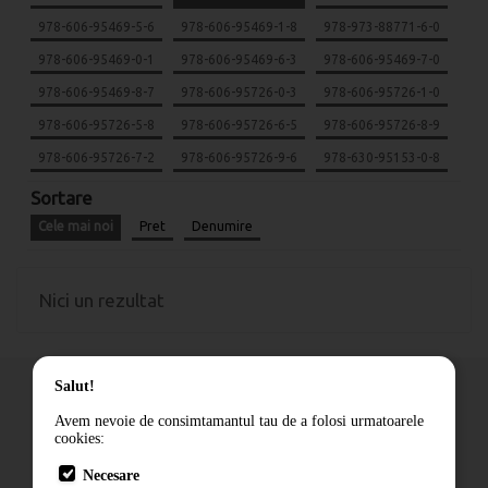
978-606-95469-5-6
978-606-95469-1-8
978-973-88771-6-0
978-606-95469-0-1
978-606-95469-6-3
978-606-95469-7-0
978-606-95469-8-7
978-606-95726-0-3
978-606-95726-1-0
978-606-95726-5-8
978-606-95726-6-5
978-606-95726-8-9
978-606-95726-7-2
978-606-95726-9-6
978-630-95153-0-8
Sortare
Cele mai noi
Pret
Denumire
Nici un rezultat
Salut!
Avem nevoie de consimtamantul tau de a folosi urmatoarele
cookies:
Cum comand
Necesare
Livrare