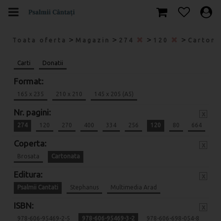
>
>
>
>
Toata oferta
Magazin
274
120
Carton
Carti
Donatii
Format:
165 x 235
210 x 210
145 x 205 (A5)
Nr. pagini:
x
274
120
270
400
334
256
120
80
664
Coperta:
x
Brosata
Cartonata
Editura:
x
Psalmii Cantati
Stephanus
Multimedia Arad
ISBN:
x
978-606-95469-2-5
978-606-95469-3-2
978-606-698-054-8