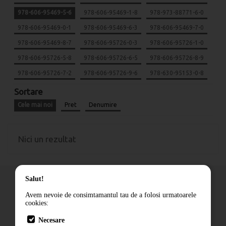
978-606-95469-5-6
978-606-95469-1-8
978-973-88771-6-0
978-606-95469-0-1
978-606-95469-6-3
978-606-95469-7-0
978-606-95469-8-7
978-606-95726-0-3
978-606-95726-1-0
978-606-95726-5-8
978-606-95726-6-5
978-606-95726-8-9
978-606-95726-7-2
978-606-95726-9-6
978-630-95153-0-8
Sortare
Cele mai noi
Pret
Denumire
Nici un rezultat
Salut!
Avem nevoie de consimtamantul tau de a folosi urmatoarele
cookies:
Cum comand
Necesare
Livrare