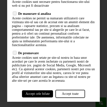
Aceste cookies sunt necesare pentru functionarea site-ului
Contact
web si nu pot fi dezactivate
Termeni si conditii
De masurare si analiza
Politica de confidentialitate
Aceste cookies ne permit sa numaram utilizatorii care
ANPC
viziteaza site-ul sau cat de accesat este un anumit element din
pagina – rapoarte statistice, precum si sa analizam
comportamentul tau pe site si alegerile pe care le-ai facut,
pentru a-ti oferi un continut personalizat conform
preferintelor tale. De asemenea, informatiile colectate ne
ajuta sa imbunatatim performanta site-ului si a
functionalitatilor acestuia.
De promovare
Aceste cookies sunt setate pe site-ul nostru in baza unor
ABONARE LA NEWSLETTER
acorduri pe care le avem incheiate cu partenerii nostri de
publicitate (ex. pagini de Social Media, Google, Microsoft
etc). Cu ajutorul acestor cookies, partenerii nostri pot crea un
ABONARE
profil al vizitatorilor site-ului nostru, carora le vor putea
afisa ulterior anunturi care au legatura cu site-ul nostru pe
alte site-uri pe care acestia le acceseaza.
Accept cele bifate
Accept toate
powered by