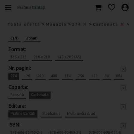
>
>
>
>
Toata oferta
Magazin
274
Cartonata
P
Carti
Donatii
Format:
165 x 235
210 x 210
145 x 205 (A5)
Nr. pagini:
x
274
120
270
400
334
256
120
80
664
Coperta:
x
Brosata
Cartonata
Editura:
x
Psalmii Cantati
Stephanus
Multimedia Arad
ISBN:
x
978-606-95469-2-5
978-606-95469-3-2
978-606-698-054-8