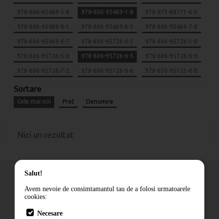
978-606-95469-5-6
978-606-95469-1-8
978-973-88771-6-0
978-606-95469-0-1
978-606-95469-6-3
978-606-95469-7-0
978-606-95469-8-7
978-606-95726-0-3
978-606-95726-1-0
978-606-95726-5-8
978-606-95726-6-5
978-606-95726-8-9
978-606-95726-7-2
978-606-95726-9-6
978-630-95153-0-8
Sortare
Cele mai noi
Pret
Denumire
Nici un rezultat
Salut!
Avem nevoie de consimtamantul tau de a folosi urmatoarele
cookies:
Cum comand
Necesare
Livrare