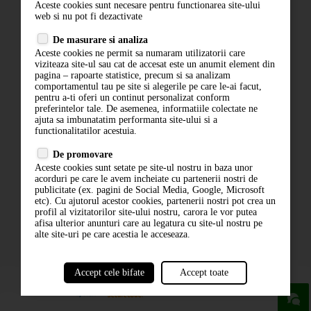
Aceste cookies sunt necesare pentru functionarea site-ului
Contact
web si nu pot fi dezactivate
Termeni si conditii
De masurare si analiza
Politica de confidentialitate
Aceste cookies ne permit sa numaram utilizatorii care
ANPC
viziteaza site-ul sau cat de accesat este un anumit element din
pagina – rapoarte statistice, precum si sa analizam
comportamentul tau pe site si alegerile pe care le-ai facut,
pentru a-ti oferi un continut personalizat conform
preferintelor tale. De asemenea, informatiile colectate ne
ajuta sa imbunatatim performanta site-ului si a
functionalitatilor acestuia.
De promovare
Aceste cookies sunt setate pe site-ul nostru in baza unor
ABONARE LA NEWSLETTER
acorduri pe care le avem incheiate cu partenerii nostri de
publicitate (ex. pagini de Social Media, Google, Microsoft
etc). Cu ajutorul acestor cookies, partenerii nostri pot crea un
ABONARE
profil al vizitatorilor site-ului nostru, carora le vor putea
afisa ulterior anunturi care au legatura cu site-ul nostru pe
alte site-uri pe care acestia le acceseaza.
Accept cele bifate
Accept toate
powered by