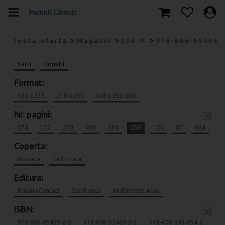
>
>
>
Toata oferta
Magazin
256
978-606-95469-
Carti
Donatii
Format:
165 x 235
210 x 210
145 x 205 (A5)
Nr. pagini:
x
274
120
270
400
334
256
120
80
664
Coperta:
Brosata
Cartonata
Editura:
Psalmii Cantati
Stephanus
Multimedia Arad
ISBN:
x
978-606-95469-2-5
978-606-95469-3-2
978-606-698-054-8