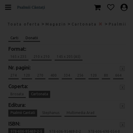
>
>
>
Toata oferta
Magazin
Cartonata
Psalmii C
Carti
Donatii
Format:
165 x 235
210 x 210
145 x 205 (A5)
Nr. pagini:
x
274
120
270
400
334
256
120
80
664
Coperta:
x
Brosata
Cartonata
Editura:
x
Psalmii Cantati
Stephanus
Multimedia Arad
ISBN:
x
978-606-95469-2-5
978-606-95469-3-2
978-606-698-054-8