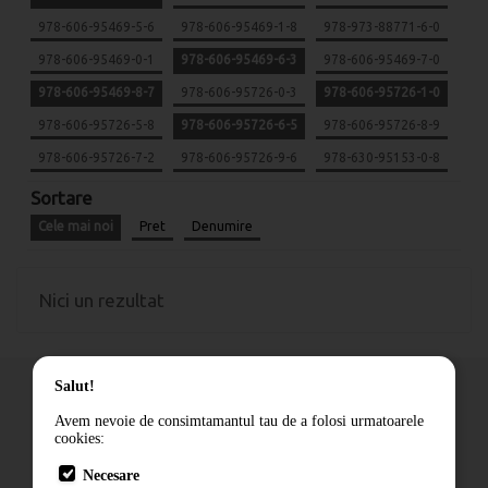
978-606-95469-5-6
978-606-95469-1-8
978-973-88771-6-0
978-606-95469-0-1
978-606-95469-6-3
978-606-95469-7-0
978-606-95469-8-7
978-606-95726-0-3
978-606-95726-1-0
978-606-95726-5-8
978-606-95726-6-5
978-606-95726-8-9
978-606-95726-7-2
978-606-95726-9-6
978-630-95153-0-8
Sortare
Cele mai noi
Pret
Denumire
Nici un rezultat
Salut!
Avem nevoie de consimtamantul tau de a folosi urmatoarele
cookies:
Cum comand
Necesare
Livrare