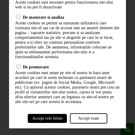
Aceste cookies sunt necesare pentru functionarea site-ului
Contact
web si nu pot fi dezactivate
Termeni si conditii
De masurare si analiza
Politica de confidentialitate
Aceste cookies ne permit sa numaram utilizatorii care
ANPC
viziteaza site-ul sau cat de accesat este un anumit element din
pagina – rapoarte statistice, precum si sa analizam
comportamentul tau pe site si alegerile pe care le-ai facut,
pentru a-ti oferi un continut personalizat conform
preferintelor tale. De asemenea, informatiile colectate ne
ajuta sa imbunatatim performanta site-ului si a
functionalitatilor acestuia.
De promovare
Aceste cookies sunt setate pe site-ul nostru in baza unor
ABONARE LA NEWSLETTER
acorduri pe care le avem incheiate cu partenerii nostri de
publicitate (ex. pagini de Social Media, Google, Microsoft
etc). Cu ajutorul acestor cookies, partenerii nostri pot crea un
ABONARE
profil al vizitatorilor site-ului nostru, carora le vor putea
afisa ulterior anunturi care au legatura cu site-ul nostru pe
alte site-uri pe care acestia le acceseaza.
Accept cele bifate
Accept toate
powered by