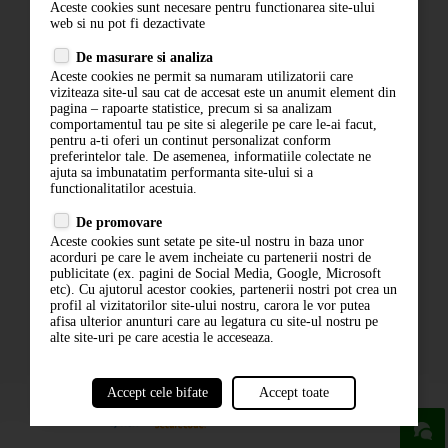
Aceste cookies sunt necesare pentru functionarea site-ului
Contact
web si nu pot fi dezactivate
Termeni si conditii
De masurare si analiza
Politica de confidentialitate
Aceste cookies ne permit sa numaram utilizatorii care
ANPC
viziteaza site-ul sau cat de accesat este un anumit element din
pagina – rapoarte statistice, precum si sa analizam
comportamentul tau pe site si alegerile pe care le-ai facut,
pentru a-ti oferi un continut personalizat conform
preferintelor tale. De asemenea, informatiile colectate ne
ajuta sa imbunatatim performanta site-ului si a
functionalitatilor acestuia.
De promovare
Aceste cookies sunt setate pe site-ul nostru in baza unor
ABONARE LA NEWSLETTER
acorduri pe care le avem incheiate cu partenerii nostri de
publicitate (ex. pagini de Social Media, Google, Microsoft
etc). Cu ajutorul acestor cookies, partenerii nostri pot crea un
ABONARE
profil al vizitatorilor site-ului nostru, carora le vor putea
afisa ulterior anunturi care au legatura cu site-ul nostru pe
alte site-uri pe care acestia le acceseaza.
Accept cele bifate
Accept toate
powered by