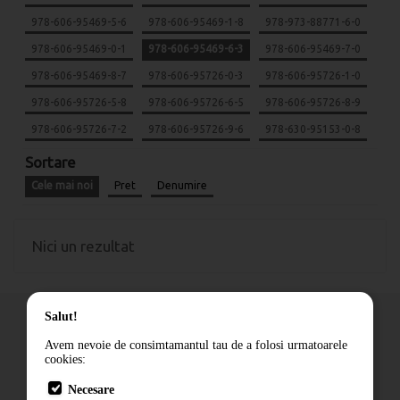
978-606-95469-5-6
978-606-95469-1-8
978-973-88771-6-0
978-606-95469-0-1
978-606-95469-6-3
978-606-95469-7-0
978-606-95469-8-7
978-606-95726-0-3
978-606-95726-1-0
978-606-95726-5-8
978-606-95726-6-5
978-606-95726-8-9
978-606-95726-7-2
978-606-95726-9-6
978-630-95153-0-8
Sortare
Cele mai noi
Pret
Denumire
Nici un rezultat
Salut!
Avem nevoie de consimtamantul tau de a folosi urmatoarele
cookies:
Cum comand
Necesare
Livrare