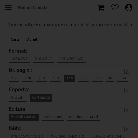
>
>
>
>
Toata oferta
Magazin
334
Cartonata
P
Carti
Donatii
Format:
165 x 235
210 x 210
145 x 205 (A5)
Nr. pagini:
x
274
120
270
400
334
256
120
80
664
Coperta:
x
Brosata
Cartonata
Editura:
x
Psalmii Cantati
Stephanus
Multimedia Arad
ISBN:
x
978-606-95469-2-5
978-606-95469-3-2
978-606-698-054-8