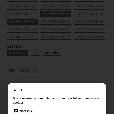
978-606-95469-5-6
978-606-95469-1-8
978-973-88771-6-0
978-606-95469-0-1
978-606-95469-6-3
978-606-95469-7-0
978-606-95469-8-7
978-606-95726-0-3
978-606-95726-1-0
978-606-95726-5-8
978-606-95726-6-5
978-606-95726-8-9
978-606-95726-7-2
978-606-95726-9-6
978-630-95153-0-8
Sortare
Cele mai noi
Pret
Denumire
Nici un rezultat
Salut!
Avem nevoie de consimtamantul tau de a folosi urmatoarele
cookies:
Cum comand
Necesare
Livrare