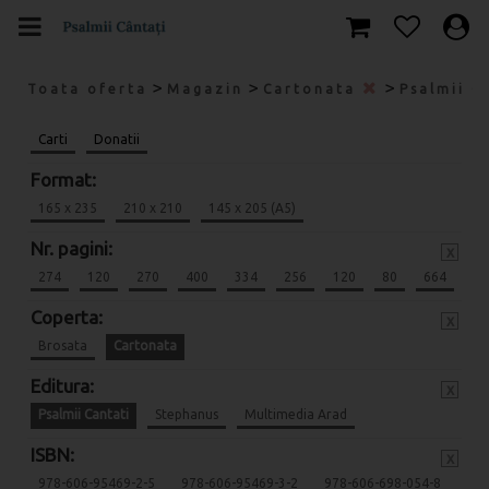
>
>
>
Toata oferta
Magazin
Cartonata
Psalmii C
Carti
Donatii
Format:
165 x 235
210 x 210
145 x 205 (A5)
Nr. pagini:
x
274
120
270
400
334
256
120
80
664
Coperta:
x
Brosata
Cartonata
Editura:
x
Psalmii Cantati
Stephanus
Multimedia Arad
ISBN:
x
978-606-95469-2-5
978-606-95469-3-2
978-606-698-054-8