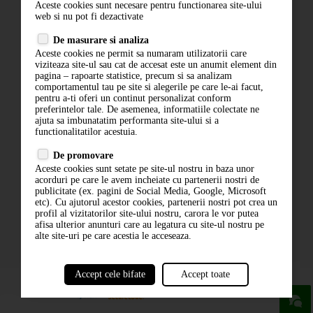
Aceste cookies sunt necesare pentru functionarea site-ului
Contact
web si nu pot fi dezactivate
Termeni si conditii
De masurare si analiza
Politica de confidentialitate
Aceste cookies ne permit sa numaram utilizatorii care
ANPC
viziteaza site-ul sau cat de accesat este un anumit element din
pagina – rapoarte statistice, precum si sa analizam
comportamentul tau pe site si alegerile pe care le-ai facut,
pentru a-ti oferi un continut personalizat conform
preferintelor tale. De asemenea, informatiile colectate ne
ajuta sa imbunatatim performanta site-ului si a
functionalitatilor acestuia.
De promovare
Aceste cookies sunt setate pe site-ul nostru in baza unor
ABONARE LA NEWSLETTER
acorduri pe care le avem incheiate cu partenerii nostri de
publicitate (ex. pagini de Social Media, Google, Microsoft
etc). Cu ajutorul acestor cookies, partenerii nostri pot crea un
ABONARE
profil al vizitatorilor site-ului nostru, carora le vor putea
afisa ulterior anunturi care au legatura cu site-ul nostru pe
alte site-uri pe care acestia le acceseaza.
Accept cele bifate
Accept toate
powered by