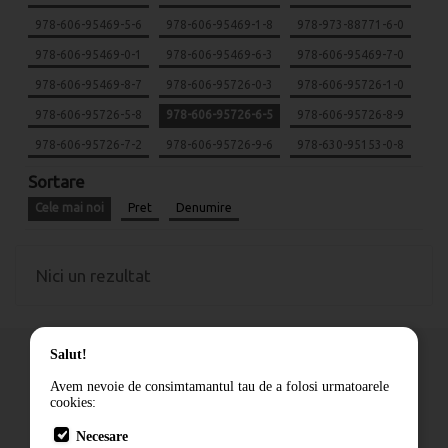
978-606-95469-5-6
978-606-95469-1-8
978-973-88771-6-0
978-606-95469-0-1
978-606-95469-6-3
978-606-95469-7-0
978-606-95469-8-7
978-606-95726-0-3
978-606-95726-1-0
978-606-95726-5-8
978-606-95726-6-5
978-606-95726-8-9
978-606-95726-7-2
978-606-95726-9-6
978-630-95153-0-8
Sortare
Cele mai noi
Pret
Denumire
Nici un rezultat
Salut!
Avem nevoie de consimtamantul tau de a folosi urmatoarele
cookies:
Cum comand
Necesare
Livrare