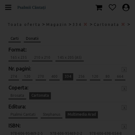
>
>
>
>
Toata oferta
Magazin
334
Cartonata
M
Carti
Donatii
Format:
165 x 235
210 x 210
145 x 205 (A5)
Nr. pagini:
x
274
120
270
400
334
256
120
80
664
Coperta:
x
Brosata
Cartonata
Editura:
x
Psalmii Cantati
Stephanus
Multimedia Arad
ISBN:
x
978-606-95469-2-5
978-606-95469-3-2
978-606-698-054-8