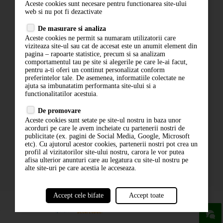
Aceste cookies sunt necesare pentru functionarea site-ului
Contact
web si nu pot fi dezactivate
Termeni si conditii
De masurare si analiza
Politica de confidentialitate
Aceste cookies ne permit sa numaram utilizatorii care
ANPC
viziteaza site-ul sau cat de accesat este un anumit element din
pagina – rapoarte statistice, precum si sa analizam
comportamentul tau pe site si alegerile pe care le-ai facut,
pentru a-ti oferi un continut personalizat conform
preferintelor tale. De asemenea, informatiile colectate ne
ajuta sa imbunatatim performanta site-ului si a
functionalitatilor acestuia.
De promovare
Aceste cookies sunt setate pe site-ul nostru in baza unor
ABONARE LA NEWSLETTER
acorduri pe care le avem incheiate cu partenerii nostri de
publicitate (ex. pagini de Social Media, Google, Microsoft
etc). Cu ajutorul acestor cookies, partenerii nostri pot crea un
ABONARE
profil al vizitatorilor site-ului nostru, carora le vor putea
afisa ulterior anunturi care au legatura cu site-ul nostru pe
alte site-uri pe care acestia le acceseaza.
Accept cele bifate
Accept toate
powered by