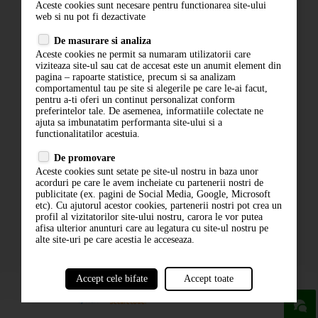
Aceste cookies sunt necesare pentru functionarea site-ului
Contact
web si nu pot fi dezactivate
Termeni si conditii
De masurare si analiza
Politica de confidentialitate
Aceste cookies ne permit sa numaram utilizatorii care
ANPC
viziteaza site-ul sau cat de accesat este un anumit element din
pagina – rapoarte statistice, precum si sa analizam
comportamentul tau pe site si alegerile pe care le-ai facut,
pentru a-ti oferi un continut personalizat conform
preferintelor tale. De asemenea, informatiile colectate ne
ajuta sa imbunatatim performanta site-ului si a
functionalitatilor acestuia.
De promovare
Aceste cookies sunt setate pe site-ul nostru in baza unor
ABONARE LA NEWSLETTER
acorduri pe care le avem incheiate cu partenerii nostri de
publicitate (ex. pagini de Social Media, Google, Microsoft
etc). Cu ajutorul acestor cookies, partenerii nostri pot crea un
ABONARE
profil al vizitatorilor site-ului nostru, carora le vor putea
afisa ulterior anunturi care au legatura cu site-ul nostru pe
alte site-uri pe care acestia le acceseaza.
Accept cele bifate
Accept toate
powered by