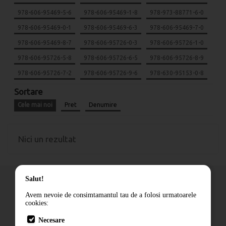
978-606-95469-5-6
978-606-95469-1-8
978-973-88771-6-0
978-606-95469-0-1
978-606-95469-6-3
978-606-95469-7-0
978-606-95469-8-7
978-606-95726-0-3
978-606-95726-1-0
978-606-95726-5-8
978-606-95726-6-5
978-606-95726-8-9
978-606-95726-7-2
978-606-95726-9-6
978-630-95153-0-8
Sortare
Cele mai noi
Pret
Denumire
Nici un rezultat
Salut!
Avem nevoie de consimtamantul tau de a folosi urmatoarele
cookies:
Cum comand
Necesare
Livrare