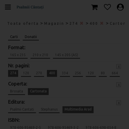
>
>
>
>
Toata oferta
Magazin
274
400
Carton
Carti
Donatii
Format:
165 x 235
210 x 210
145 x 205 (A5)
Nr. pagini:
x
274
120
270
400
334
256
120
80
664
Coperta:
x
Brosata
Cartonata
Editura:
x
Psalmii Cantati
Stephanus
Multimedia Arad
ISBN:
978-606-95469-2-5
978-606-95469-3-2
978-606-698-054-8