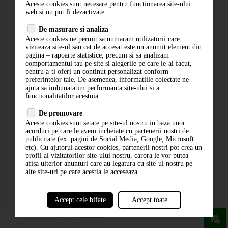
Aceste cookies sunt necesare pentru functionarea site-ului
Contact
web si nu pot fi dezactivate
Termeni si conditii
De masurare si analiza
Politica de confidentialitate
Aceste cookies ne permit sa numaram utilizatorii care
ANPC
viziteaza site-ul sau cat de accesat este un anumit element din
pagina – rapoarte statistice, precum si sa analizam
comportamentul tau pe site si alegerile pe care le-ai facut,
pentru a-ti oferi un continut personalizat conform
preferintelor tale. De asemenea, informatiile colectate ne
ajuta sa imbunatatim performanta site-ului si a
functionalitatilor acestuia.
De promovare
Aceste cookies sunt setate pe site-ul nostru in baza unor
ABONARE LA NEWSLETTER
acorduri pe care le avem incheiate cu partenerii nostri de
publicitate (ex. pagini de Social Media, Google, Microsoft
etc). Cu ajutorul acestor cookies, partenerii nostri pot crea un
ABONARE
profil al vizitatorilor site-ului nostru, carora le vor putea
afisa ulterior anunturi care au legatura cu site-ul nostru pe
alte site-uri pe care acestia le acceseaza.
Accept cele bifate
Accept toate
powered by