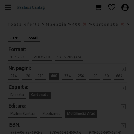
>
>
>
>
Toata oferta
Magazin
400
Cartonata
M
Carti
Donatii
Format:
165 x 235
210 x 210
145 x 205 (A5)
Nr. pagini:
x
274
120
270
400
334
256
120
80
664
Coperta:
x
Brosata
Cartonata
Editura:
x
Psalmii Cantati
Stephanus
Multimedia Arad
ISBN:
x
978-606-95469-2-5
978-606-95469-3-2
978-606-698-054-8