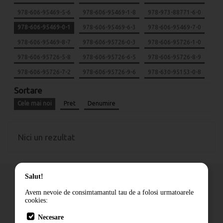
978-606-95469-5-6
978-606-95469-1-8
978-973-88771-6-0
978-606-95469-0-1
978-606-95469-6-3
978-606-95469-7-0
978-606-95469-8-7
978-606-95726-0-3
978-606-95726-1-0
978-606-95726-5-8
978-606-95726-6-5
978-606-95726-8-9
978-606-95726-7-2
978-606-95726-9-6
978-630-95153-0-8
Sortare
Cele mai noi
Pret
Denumire
Nici un rezultat
Salut!
Avem nevoie de consimtamantul tau de a folosi urmatoarele
cookies:
Cum comand
Necesare
Livrare