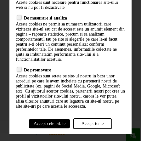
Aceste cookies sunt necesare pentru functionarea site-ului
Contact
web si nu pot fi dezactivate
Termeni si conditii
De masurare si analiza
Politica de confidentialitate
Aceste cookies ne permit sa numaram utilizatorii care
ANPC
viziteaza site-ul sau cat de accesat este un anumit element din
pagina – rapoarte statistice, precum si sa analizam
comportamentul tau pe site si alegerile pe care le-ai facut,
pentru a-ti oferi un continut personalizat conform
preferintelor tale. De asemenea, informatiile colectate ne
ajuta sa imbunatatim performanta site-ului si a
functionalitatilor acestuia.
De promovare
Aceste cookies sunt setate pe site-ul nostru in baza unor
ABONARE LA NEWSLETTER
acorduri pe care le avem incheiate cu partenerii nostri de
publicitate (ex. pagini de Social Media, Google, Microsoft
etc). Cu ajutorul acestor cookies, partenerii nostri pot crea un
ABONARE
profil al vizitatorilor site-ului nostru, carora le vor putea
afisa ulterior anunturi care au legatura cu site-ul nostru pe
alte site-uri pe care acestia le acceseaza.
Accept cele bifate
Accept toate
powered by