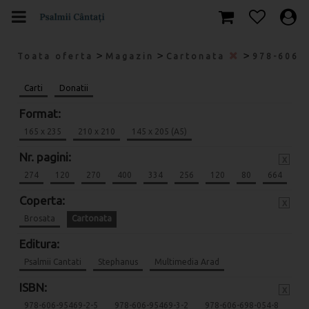
>
>
>
Toata oferta
Magazin
Cartonata
978-606-
Carti
Donatii
Format:
165 x 235
210 x 210
145 x 205 (A5)
Nr. pagini:
x
274
120
270
400
334
256
120
80
664
Coperta:
x
Brosata
Cartonata
Editura:
Psalmii Cantati
Stephanus
Multimedia Arad
ISBN:
x
978-606-95469-2-5
978-606-95469-3-2
978-606-698-054-8