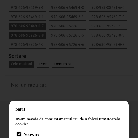
978-606-95469-5-6
978-606-95469-1-8
978-973-88771-6-0
978-606-95469-0-1
978-606-95469-6-3
978-606-95469-7-0
978-606-95469-8-7
978-606-95726-0-3
978-606-95726-1-0
978-606-95726-5-8
978-606-95726-6-5
978-606-95726-8-9
978-606-95726-7-2
978-606-95726-9-6
978-630-95153-0-8
Sortare
Cele mai noi
Pret
Denumire
Nici un rezultat
Salut!
Avem nevoie de consimtamantul tau de a folosi urmatoarele
cookies:
Cum comand
Necesare
Livrare