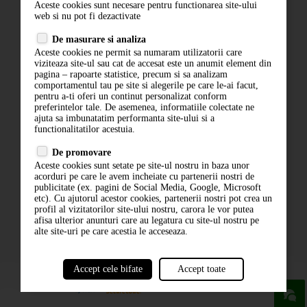
Aceste cookies sunt necesare pentru functionarea site-ului
Contact
web si nu pot fi dezactivate
Termeni si conditii
De masurare si analiza
Politica de confidentialitate
Aceste cookies ne permit sa numaram utilizatorii care
ANPC
viziteaza site-ul sau cat de accesat este un anumit element din
pagina – rapoarte statistice, precum si sa analizam
comportamentul tau pe site si alegerile pe care le-ai facut,
pentru a-ti oferi un continut personalizat conform
preferintelor tale. De asemenea, informatiile colectate ne
ajuta sa imbunatatim performanta site-ului si a
functionalitatilor acestuia.
De promovare
Aceste cookies sunt setate pe site-ul nostru in baza unor
ABONARE LA NEWSLETTER
acorduri pe care le avem incheiate cu partenerii nostri de
publicitate (ex. pagini de Social Media, Google, Microsoft
etc). Cu ajutorul acestor cookies, partenerii nostri pot crea un
ABONARE
profil al vizitatorilor site-ului nostru, carora le vor putea
afisa ulterior anunturi care au legatura cu site-ul nostru pe
alte site-uri pe care acestia le acceseaza.
Accept cele bifate
Accept toate
powered by