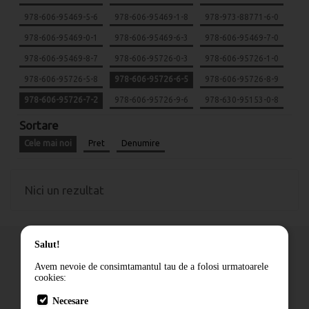
978-606-95469-5-6
978-606-95469-1-8
978-973-88771-6-0
978-606-95469-0-1
978-606-95469-6-3
978-606-95469-7-0
978-606-95469-8-7
978-606-95726-0-3
978-606-95726-1-0
978-606-95726-5-8
978-606-95726-6-5
978-606-95726-8-9
978-606-95726-7-2
978-606-95726-9-6
978-630-95153-0-8
Sortare
Cele mai noi
Pret
Denumire
Nici un rezultat
Salut!
Avem nevoie de consimtamantul tau de a folosi urmatoarele
cookies:
Cum comand
Necesare
Livrare