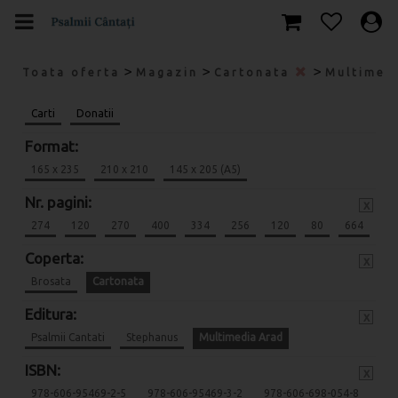
>
>
>
Toata oferta
Magazin
Cartonata
Multimed
Carti
Donatii
Format:
165 x 235
210 x 210
145 x 205 (A5)
Nr. pagini:
x
274
120
270
400
334
256
120
80
664
Coperta:
x
Brosata
Cartonata
Editura:
x
Psalmii Cantati
Stephanus
Multimedia Arad
ISBN:
x
978-606-95469-2-5
978-606-95469-3-2
978-606-698-054-8