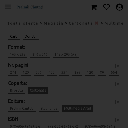
>
>
>
Toata oferta
Magazin
Cartonata
Multimed
Carti
Donatii
Format:
165 x 235
210 x 210
145 x 205 (A5)
Nr. pagini:
x
274
120
270
400
334
256
120
80
664
Coperta:
x
Brosata
Cartonata
Editura:
x
Psalmii Cantati
Stephanus
Multimedia Arad
ISBN:
x
978-606-95469-2-5
978-606-95469-3-2
978-606-698-054-8