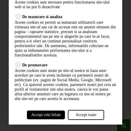
Aceste cookies sunt necesare pentru functionarea site-ului
Contact
web si nu pot fi dezactivate
Termeni si conditii
De masurare si analiza
Politica de confidentialitate
Aceste cookies ne permit sa numaram utilizatorii care
ANPC
viziteaza site-ul sau cat de accesat este un anumit element din
pagina – rapoarte statistice, precum si sa analizam
comportamentul tau pe site si alegerile pe care le-ai facut,
pentru a-ti oferi un continut personalizat conform
preferintelor tale. De asemenea, informatiile colectate ne
ajuta sa imbunatatim performanta site-ului si a
functionalitatilor acestuia.
De promovare
Aceste cookies sunt setate pe site-ul nostru in baza unor
ABONARE LA NEWSLETTER
acorduri pe care le avem incheiate cu partenerii nostri de
publicitate (ex. pagini de Social Media, Google, Microsoft
etc). Cu ajutorul acestor cookies, partenerii nostri pot crea un
ABONARE
profil al vizitatorilor site-ului nostru, carora le vor putea
afisa ulterior anunturi care au legatura cu site-ul nostru pe
alte site-uri pe care acestia le acceseaza.
Accept cele bifate
Accept toate
powered by