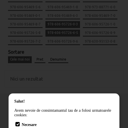
978-606-95469-5-6
978-606-95469-1-8
978-973-88771-6-0
978-606-95469-0-1
978-606-95469-6-3
978-606-95469-7-0
978-606-95469-8-7
978-606-95726-0-3
978-606-95726-1-0
978-606-95726-5-8
978-606-95726-6-5
978-606-95726-8-9
978-606-95726-7-2
978-606-95726-9-6
978-630-95153-0-8
Sortare
Cele mai noi
Pret
Denumire
Nici un rezultat
Salut!
Avem nevoie de consimtamantul tau de a folosi urmatoarele
cookies:
Cum comand
Necesare
Livrare