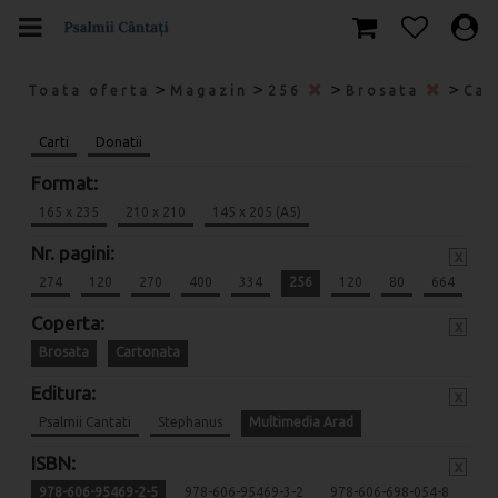
>
>
>
>
Toata oferta
Magazin
256
Brosata
Car
Carti
Donatii
Format:
165 x 235
210 x 210
145 x 205 (A5)
Nr. pagini:
x
274
120
270
400
334
256
120
80
664
Coperta:
x
Brosata
Cartonata
Editura:
x
Psalmii Cantati
Stephanus
Multimedia Arad
ISBN:
x
978-606-95469-2-5
978-606-95469-3-2
978-606-698-054-8