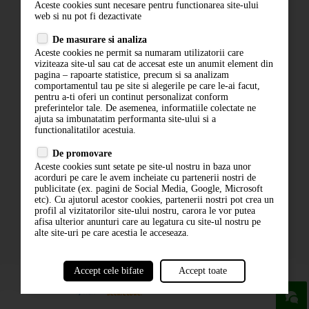
Aceste cookies sunt necesare pentru functionarea site-ului
Contact
web si nu pot fi dezactivate
Termeni si conditii
De masurare si analiza
Politica de confidentialitate
Aceste cookies ne permit sa numaram utilizatorii care
ANPC
viziteaza site-ul sau cat de accesat este un anumit element din
pagina – rapoarte statistice, precum si sa analizam
comportamentul tau pe site si alegerile pe care le-ai facut,
pentru a-ti oferi un continut personalizat conform
preferintelor tale. De asemenea, informatiile colectate ne
ajuta sa imbunatatim performanta site-ului si a
functionalitatilor acestuia.
De promovare
Aceste cookies sunt setate pe site-ul nostru in baza unor
ABONARE LA NEWSLETTER
acorduri pe care le avem incheiate cu partenerii nostri de
publicitate (ex. pagini de Social Media, Google, Microsoft
etc). Cu ajutorul acestor cookies, partenerii nostri pot crea un
ABONARE
profil al vizitatorilor site-ului nostru, carora le vor putea
afisa ulterior anunturi care au legatura cu site-ul nostru pe
alte site-uri pe care acestia le acceseaza.
Accept cele bifate
Accept toate
powered by