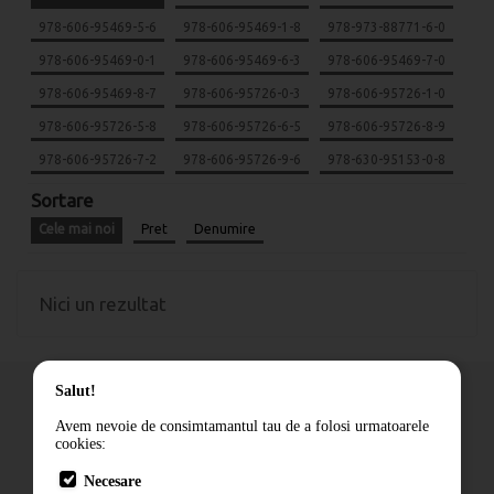
978-606-95469-5-6
978-606-95469-1-8
978-973-88771-6-0
978-606-95469-0-1
978-606-95469-6-3
978-606-95469-7-0
978-606-95469-8-7
978-606-95726-0-3
978-606-95726-1-0
978-606-95726-5-8
978-606-95726-6-5
978-606-95726-8-9
978-606-95726-7-2
978-606-95726-9-6
978-630-95153-0-8
Sortare
Cele mai noi
Pret
Denumire
Nici un rezultat
Salut!
Avem nevoie de consimtamantul tau de a folosi urmatoarele
cookies:
Cum comand
Necesare
Livrare