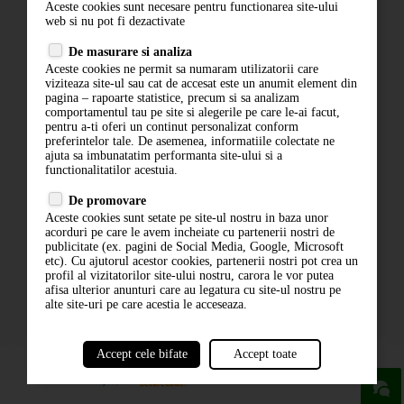
Aceste cookies sunt necesare pentru functionarea site-ului
Contact
web si nu pot fi dezactivate
Termeni si conditii
De masurare si analiza
Politica de confidentialitate
Aceste cookies ne permit sa numaram utilizatorii care
ANPC
viziteaza site-ul sau cat de accesat este un anumit element din
pagina – rapoarte statistice, precum si sa analizam
comportamentul tau pe site si alegerile pe care le-ai facut,
pentru a-ti oferi un continut personalizat conform
preferintelor tale. De asemenea, informatiile colectate ne
ajuta sa imbunatatim performanta site-ului si a
functionalitatilor acestuia.
De promovare
Aceste cookies sunt setate pe site-ul nostru in baza unor
ABONARE LA NEWSLETTER
acorduri pe care le avem incheiate cu partenerii nostri de
publicitate (ex. pagini de Social Media, Google, Microsoft
etc). Cu ajutorul acestor cookies, partenerii nostri pot crea un
ABONARE
profil al vizitatorilor site-ului nostru, carora le vor putea
afisa ulterior anunturi care au legatura cu site-ul nostru pe
alte site-uri pe care acestia le acceseaza.
Accept cele bifate
Accept toate
powered by