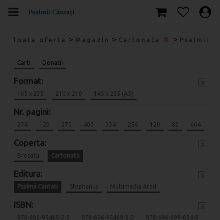
>
>
>
Toata oferta
Magazin
Cartonata
Psalmii C
Carti
Donatii
Format:
x
165 x 235
210 x 210
145 x 205 (A5)
Nr. pagini:
274
120
270
400
334
256
120
80
664
Coperta:
x
Brosata
Cartonata
Editura:
x
Psalmii Cantati
Stephanus
Multimedia Arad
ISBN:
x
978-606-95469-2-5
978-606-95469-3-2
978-606-698-054-8