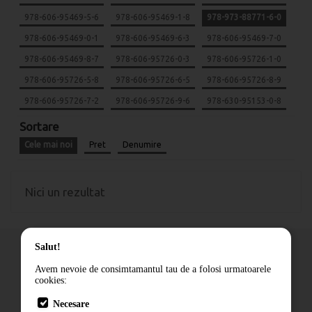
978-606-95469-5-6
978-606-95469-1-8
978-973-88771-6-0
978-606-95469-0-1
978-606-95469-6-3
978-606-95469-7-0
978-606-95469-8-7
978-606-95726-0-3
978-606-95726-1-0
978-606-95726-5-8
978-606-95726-6-5
978-606-95726-8-9
978-606-95726-7-2
978-606-95726-9-6
978-630-95153-0-8
Sortare
Cele mai noi
Pret
Denumire
Nici un rezultat
Salut!
Avem nevoie de consimtamantul tau de a folosi urmatoarele
cookies:
Cum comand
Necesare
Livrare