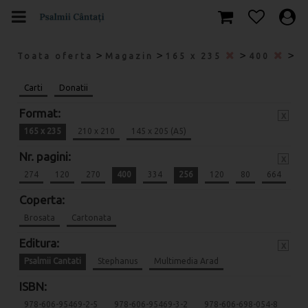
>
>
>
>
Toata oferta
Magazin
165 x 235
400
2
Carti
Donatii
Format:
x
165 x 235
210 x 210
145 x 205 (A5)
Nr. pagini:
x
274
120
270
400
334
256
120
80
664
Coperta:
Brosata
Cartonata
Editura:
x
Psalmii Cantati
Stephanus
Multimedia Arad
ISBN:
978-606-95469-2-5
978-606-95469-3-2
978-606-698-054-8