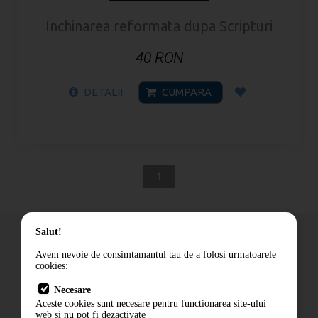
Inchinarea reformata dupa Scripturi
40 RON
DETALII
CUMPARA
1
Salut!
Avem nevoie de consimtamantul tau de a folosi urmatoarele
cookies:
Cum comand
Necesare
Livrare
Aceste cookies sunt necesare pentru functionarea site-ului
Contact
web si nu pot fi dezactivate