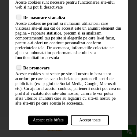
Aceste cookies sunt necesare pentru functionarea site-ului
Contact
web si nu pot fi dezactivate
Termeni si conditii
De masurare si analiza
Politica de confidentialitate
Aceste cookies ne permit sa numaram utilizatorii care
ANPC
viziteaza site-ul sau cat de accesat este un anumit element din
pagina – rapoarte statistice, precum si sa analizam
comportamentul tau pe site si alegerile pe care le-ai facut,
pentru a-ti oferi un continut personalizat conform
preferintelor tale. De asemenea, informatiile colectate ne
ajuta sa imbunatatim performanta site-ului si a
functionalitatilor acestuia.
De promovare
Aceste cookies sunt setate pe site-ul nostru in baza unor
ABONARE LA NEWSLETTER
acorduri pe care le avem incheiate cu partenerii nostri de
publicitate (ex. pagini de Social Media, Google, Microsoft
etc). Cu ajutorul acestor cookies, partenerii nostri pot crea un
ABONARE
profil al vizitatorilor site-ului nostru, carora le vor putea
afisa ulterior anunturi care au legatura cu site-ul nostru pe
alte site-uri pe care acestia le acceseaza.
Accept cele bifate
Accept toate
powered by