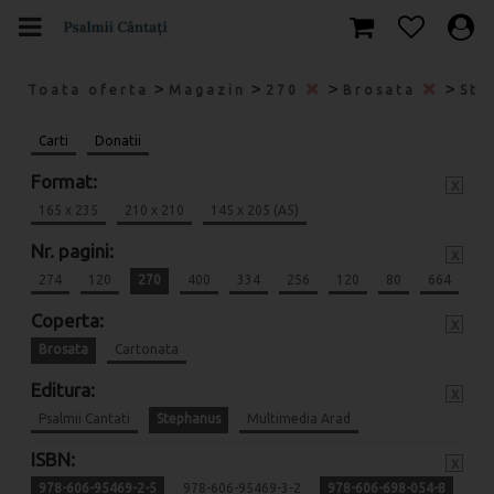
>
>
>
>
Toata oferta
Magazin
270
Brosata
Ste
Carti
Donatii
Format:
x
165 x 235
210 x 210
145 x 205 (A5)
Nr. pagini:
x
274
120
270
400
334
256
120
80
664
Coperta:
x
Brosata
Cartonata
Editura:
x
Psalmii Cantati
Stephanus
Multimedia Arad
ISBN:
x
978-606-95469-2-5
978-606-95469-3-2
978-606-698-054-8