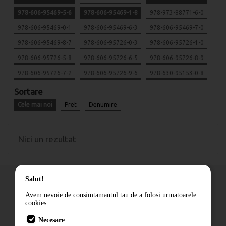
978-606-95469-5-6
978-606-95469-1-8
978-973-88771-6-0
978-606-95469-0-1
978-606-95469-6-3
978-606-95469-7-0
978-606-95469-8-7
978-606-95726-0-3
978-606-95726-1-0
978-606-95726-5-8
978-606-95726-6-5
978-606-95726-8-9
978-606-95726-7-2
978-606-95726-9-6
978-630-95153-0-8
Sortare
Cele mai noi
Pret
Denumire
Nici un rezultat
Salut!
Avem nevoie de consimtamantul tau de a folosi urmatoarele
cookies:
Cum comand
Necesare
Livrare