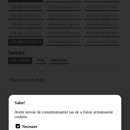
978-606-95469-5-6
978-606-95469-1-8
978-973-88771-6-0
978-606-95469-0-1
978-606-95469-6-3
978-606-95469-7-0
978-606-95469-8-7
978-606-95726-0-3
978-606-95726-1-0
978-606-95726-5-8
978-606-95726-6-5
978-606-95726-8-9
978-606-95726-7-2
978-606-95726-9-6
978-630-95153-0-8
Sortare
Cele mai noi
Pret
Denumire
Nici un rezultat
Salut!
Avem nevoie de consimtamantul tau de a folosi urmatoarele
cookies:
Cum comand
Necesare
Livrare