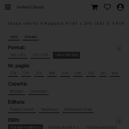
>
>
>
Toata oferta
Magazin
145 x 205 (A5)
978-
Carti
Donatii
Format:
x
165 x 235
210 x 210
145 x 205 (A5)
Nr. pagini:
274
120
270
400
334
256
120
80
664
Coperta:
Brosata
Cartonata
Editura:
Psalmii Cantati
Stephanus
Multimedia Arad
ISBN:
x
978-606-95469-2-5
978-606-95469-3-2
978-606-698-054-8