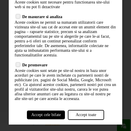
Aceste cookies sunt necesare pentru functionarea site-ului
Contact
web si nu pot fi dezactivate
Termeni si conditii
De masurare si analiza
Politica de confidentialitate
Aceste cookies ne permit sa numaram utilizatorii care
ANPC
viziteaza site-ul sau cat de accesat este un anumit element din
pagina – rapoarte statistice, precum si sa analizam
comportamentul tau pe site si alegerile pe care le-ai facut,
pentru a-ti oferi un continut personalizat conform
preferintelor tale. De asemenea, informatiile colectate ne
ajuta sa imbunatatim performanta site-ului si a
functionalitatilor acestuia.
De promovare
Aceste cookies sunt setate pe site-ul nostru in baza unor
ABONARE LA NEWSLETTER
acorduri pe care le avem incheiate cu partenerii nostri de
publicitate (ex. pagini de Social Media, Google, Microsoft
etc). Cu ajutorul acestor cookies, partenerii nostri pot crea un
ABONARE
profil al vizitatorilor site-ului nostru, carora le vor putea
afisa ulterior anunturi care au legatura cu site-ul nostru pe
alte site-uri pe care acestia le acceseaza.
Accept cele bifate
Accept toate
powered by