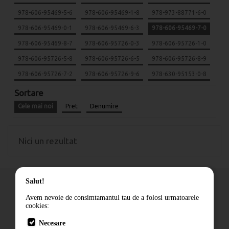
978-606-95469-5-6
978-606-95469-1-8
978-973-88771-6-0
978-606-95469-0-1
978-606-95469-6-3
978-606-95469-7-0
978-606-95469-8-7
978-606-95726-0-3
978-606-95726-1-0
978-606-95726-5-8
978-606-95726-6-5
978-606-95726-8-9
978-606-95726-7-2
978-606-95726-9-6
978-630-95153-0-8
Sortare
Cele mai noi
Pret
Denumire
Nici un rezultat
Salut!
Avem nevoie de consimtamantul tau de a folosi urmatoarele
cookies:
Cum comand
Necesare
Livrare