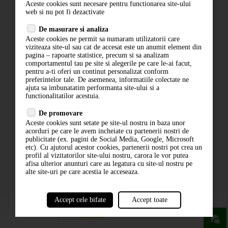
Aceste cookies sunt necesare pentru functionarea site-ului
Contact
web si nu pot fi dezactivate
Termeni si conditii
De masurare si analiza
Politica de confidentialitate
Aceste cookies ne permit sa numaram utilizatorii care
ANPC
viziteaza site-ul sau cat de accesat este un anumit element din
pagina – rapoarte statistice, precum si sa analizam
comportamentul tau pe site si alegerile pe care le-ai facut,
pentru a-ti oferi un continut personalizat conform
preferintelor tale. De asemenea, informatiile colectate ne
ajuta sa imbunatatim performanta site-ului si a
functionalitatilor acestuia.
De promovare
Aceste cookies sunt setate pe site-ul nostru in baza unor
ABONARE LA NEWSLETTER
acorduri pe care le avem incheiate cu partenerii nostri de
publicitate (ex. pagini de Social Media, Google, Microsoft
etc). Cu ajutorul acestor cookies, partenerii nostri pot crea un
ABONARE
profil al vizitatorilor site-ului nostru, carora le vor putea
afisa ulterior anunturi care au legatura cu site-ul nostru pe
alte site-uri pe care acestia le acceseaza.
Accept cele bifate
Accept toate
powered by