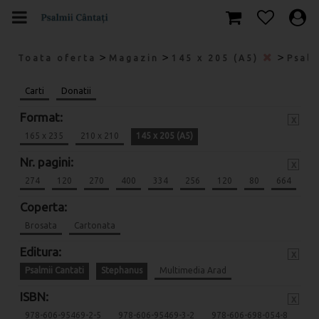
>
>
>
Toata oferta
Magazin
145 x 205 (A5)
Psalm
Carti
Donatii
Format:
x
165 x 235
210 x 210
145 x 205 (A5)
Nr. pagini:
x
274
120
270
400
334
256
120
80
664
Coperta:
Brosata
Cartonata
Editura:
x
Psalmii Cantati
Stephanus
Multimedia Arad
ISBN:
x
978-606-95469-2-5
978-606-95469-3-2
978-606-698-054-8