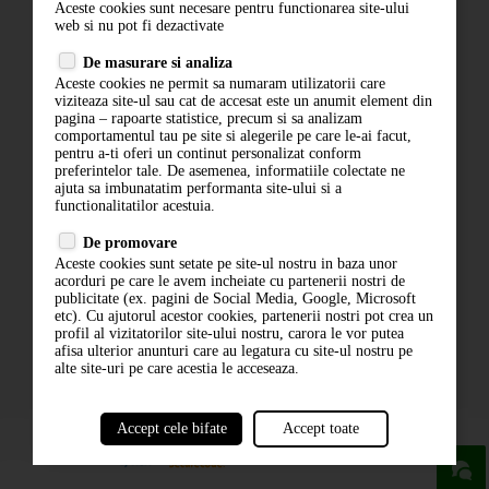
Aceste cookies sunt necesare pentru functionarea site-ului
Contact
web si nu pot fi dezactivate
Termeni si conditii
De masurare si analiza
Politica de confidentialitate
Aceste cookies ne permit sa numaram utilizatorii care
ANPC
viziteaza site-ul sau cat de accesat este un anumit element din
pagina – rapoarte statistice, precum si sa analizam
comportamentul tau pe site si alegerile pe care le-ai facut,
pentru a-ti oferi un continut personalizat conform
preferintelor tale. De asemenea, informatiile colectate ne
ajuta sa imbunatatim performanta site-ului si a
functionalitatilor acestuia.
De promovare
Aceste cookies sunt setate pe site-ul nostru in baza unor
ABONARE LA NEWSLETTER
acorduri pe care le avem incheiate cu partenerii nostri de
publicitate (ex. pagini de Social Media, Google, Microsoft
etc). Cu ajutorul acestor cookies, partenerii nostri pot crea un
ABONARE
profil al vizitatorilor site-ului nostru, carora le vor putea
afisa ulterior anunturi care au legatura cu site-ul nostru pe
alte site-uri pe care acestia le acceseaza.
Accept cele bifate
Accept toate
powered by