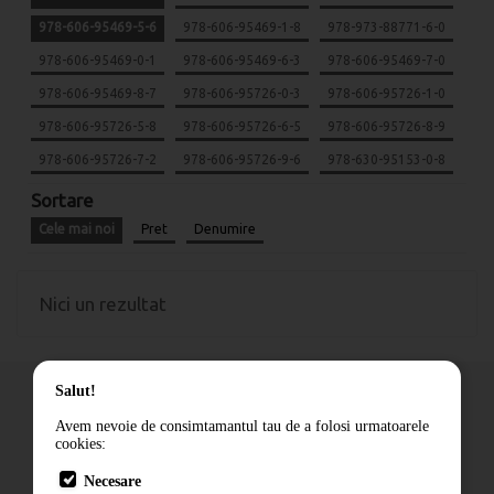
978-606-95469-5-6
978-606-95469-1-8
978-973-88771-6-0
978-606-95469-0-1
978-606-95469-6-3
978-606-95469-7-0
978-606-95469-8-7
978-606-95726-0-3
978-606-95726-1-0
978-606-95726-5-8
978-606-95726-6-5
978-606-95726-8-9
978-606-95726-7-2
978-606-95726-9-6
978-630-95153-0-8
Sortare
Cele mai noi
Pret
Denumire
Nici un rezultat
Salut!
Avem nevoie de consimtamantul tau de a folosi urmatoarele
cookies:
Cum comand
Necesare
Livrare