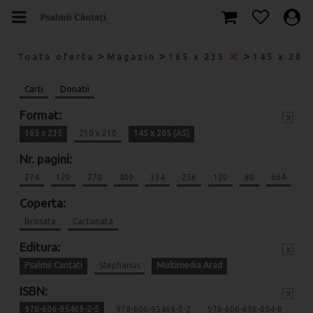
>
>
>
Toata oferta
Magazin
165 x 235
145 x 205
Carti
Donatii
Format:
x
165 x 235
210 x 210
145 x 205 (A5)
Nr. pagini:
274
120
270
400
334
256
120
80
664
Coperta:
Brosata
Cartonata
Editura:
x
Psalmii Cantati
Stephanus
Multimedia Arad
ISBN:
x
978-606-95469-2-5
978-606-95469-3-2
978-606-698-054-8