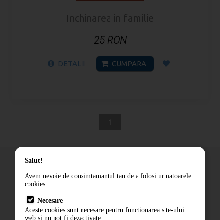
Inchinarea in familie
25 RON
DETALII
CUMPARA
1
Salut!
Avem nevoie de consimtamantul tau de a folosi urmatoarele
cookies:
Cum comand
Necesare
Livrare
Aceste cookies sunt necesare pentru functionarea site-ului
Contact
web si nu pot fi dezactivate