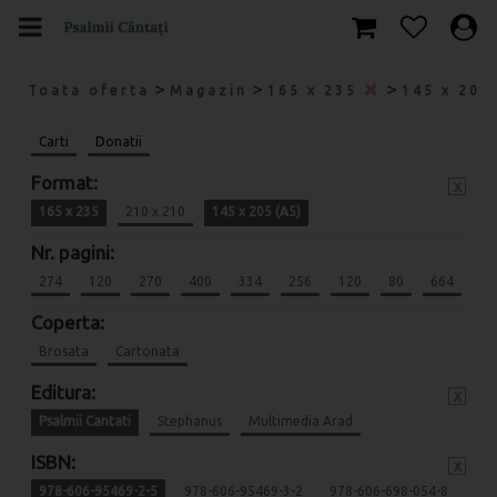
>
>
>
Toata oferta
Magazin
165 x 235
145 x 205
Carti
Donatii
Format:
x
165 x 235
210 x 210
145 x 205 (A5)
Nr. pagini:
274
120
270
400
334
256
120
80
664
Coperta:
Brosata
Cartonata
Editura:
x
Psalmii Cantati
Stephanus
Multimedia Arad
ISBN:
x
978-606-95469-2-5
978-606-95469-3-2
978-606-698-054-8