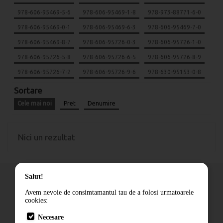
978-606-95469-5-6
978-606-95469-1-8
978-973-88771-6-0
978-606-95469-0-1
978-606-95469-6-3
978-606-95469-7-0
978-606-95469-8-7
978-606-95726-0-3
978-606-95726-1-0
978-606-95726-5-8
978-606-95726-6-5
978-606-95726-8-9
978-606-95726-7-2
978-606-95726-9-6
978-630-95153-0-8
Sortare
Cele mai noi
Pret
Denumire
Nici un rezultat
Salut!
Avem nevoie de consimtamantul tau de a folosi urmatoarele
cookies:
Cum comand
Necesare
Livrare