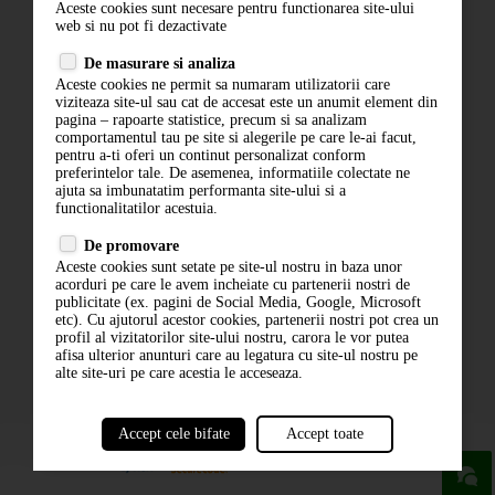
Aceste cookies sunt necesare pentru functionarea site-ului
Contact
web si nu pot fi dezactivate
Termeni si conditii
De masurare si analiza
Politica de confidentialitate
Aceste cookies ne permit sa numaram utilizatorii care
ANPC
viziteaza site-ul sau cat de accesat este un anumit element din
pagina – rapoarte statistice, precum si sa analizam
comportamentul tau pe site si alegerile pe care le-ai facut,
pentru a-ti oferi un continut personalizat conform
preferintelor tale. De asemenea, informatiile colectate ne
ajuta sa imbunatatim performanta site-ului si a
functionalitatilor acestuia.
De promovare
Aceste cookies sunt setate pe site-ul nostru in baza unor
ABONARE LA NEWSLETTER
acorduri pe care le avem incheiate cu partenerii nostri de
publicitate (ex. pagini de Social Media, Google, Microsoft
etc). Cu ajutorul acestor cookies, partenerii nostri pot crea un
ABONARE
profil al vizitatorilor site-ului nostru, carora le vor putea
afisa ulterior anunturi care au legatura cu site-ul nostru pe
alte site-uri pe care acestia le acceseaza.
Accept cele bifate
Accept toate
powered by