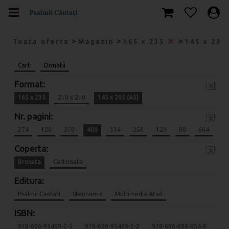
>
>
>
Toata oferta
Magazin
165 x 235
145 x 205
Carti
Donatii
Format:
x
165 x 235
210 x 210
145 x 205 (A5)
Nr. pagini:
x
274
120
270
400
334
256
120
80
664
Coperta:
x
Brosata
Cartonata
Editura:
Psalmii Cantati
Stephanus
Multimedia Arad
ISBN:
978-606-95469-2-5
978-606-95469-3-2
978-606-698-054-8