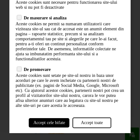
Aceste cookies sunt necesare pentru functionarea site-ului
Contact
web si nu pot fi dezactivate
Termeni si conditii
De masurare si analiza
Politica de confidentialitate
Aceste cookies ne permit sa numaram utilizatorii care
ANPC
viziteaza site-ul sau cat de accesat este un anumit element din
pagina – rapoarte statistice, precum si sa analizam
comportamentul tau pe site si alegerile pe care le-ai facut,
pentru a-ti oferi un continut personalizat conform
preferintelor tale. De asemenea, informatiile colectate ne
ajuta sa imbunatatim performanta site-ului si a
functionalitatilor acestuia.
De promovare
Aceste cookies sunt setate pe site-ul nostru in baza unor
ABONARE LA NEWSLETTER
acorduri pe care le avem incheiate cu partenerii nostri de
publicitate (ex. pagini de Social Media, Google, Microsoft
etc). Cu ajutorul acestor cookies, partenerii nostri pot crea un
ABONARE
profil al vizitatorilor site-ului nostru, carora le vor putea
afisa ulterior anunturi care au legatura cu site-ul nostru pe
alte site-uri pe care acestia le acceseaza.
Accept cele bifate
Accept toate
powered by