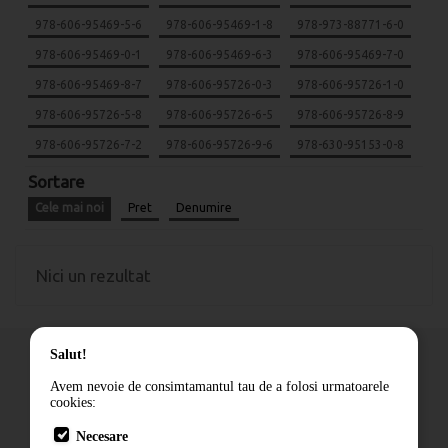
978-606-95469-5-6
978-606-95469-1-8
978-973-88771-6-0
978-606-95469-0-1
978-606-95469-6-3
978-606-95469-7-0
978-606-95469-8-7
978-606-95726-0-3
978-606-95726-1-0
978-606-95726-5-8
978-606-95726-6-5
978-606-95726-8-9
978-606-95726-7-2
978-606-95726-9-6
978-630-95153-0-8
Sortare
Cele mai noi
Pret
Denumire
Nici un rezultat
Salut!
Avem nevoie de consimtamantul tau de a folosi urmatoarele
cookies:
Cum comand
Necesare
Livrare