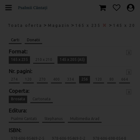
>
>
>
Toata oferta
Magazin
165 x 235
145 x 205
Carti
Donatii
Format:
x
165 x 235
210 x 210
145 x 205 (A5)
Nr. pagini:
x
274
120
270
400
334
256
120
80
664
Coperta:
x
Brosata
Cartonata
Editura:
Psalmii Cantati
Stephanus
Multimedia Arad
ISBN:
978-606-95469-2-5
978-606-95469-3-2
978-606-698-054-8