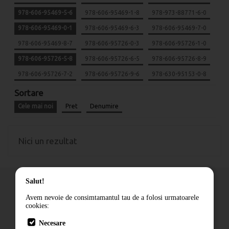
978-606-95469-5-6
978-606-95469-1-8
978-973-88771-6-0
978-606-95469-0-1
978-606-95469-6-3
978-606-95469-7-0
978-606-95469-8-7
978-606-95726-0-3
978-606-95726-1-0
978-606-95726-5-8
978-606-95726-6-5
978-606-95726-8-9
978-606-95726-7-2
978-606-95726-9-6
978-630-95153-0-8
Sortare
Cele mai noi
Pret
Denumire
Nici un rezultat
Salut!
Avem nevoie de consimtamantul tau de a folosi urmatoarele
cookies:
Cum comand
Necesare
Livrare