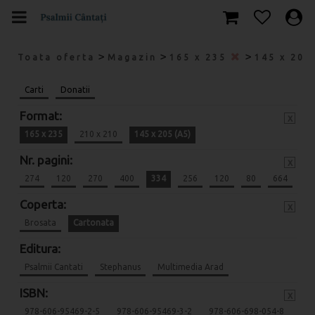
>
>
>
Toata oferta
Magazin
165 x 235
145 x 205
Carti
Donatii
Format:
x
165 x 235
210 x 210
145 x 205 (A5)
Nr. pagini:
x
274
120
270
400
334
256
120
80
664
Coperta:
x
Brosata
Cartonata
Editura:
Psalmii Cantati
Stephanus
Multimedia Arad
ISBN:
x
978-606-95469-2-5
978-606-95469-3-2
978-606-698-054-8