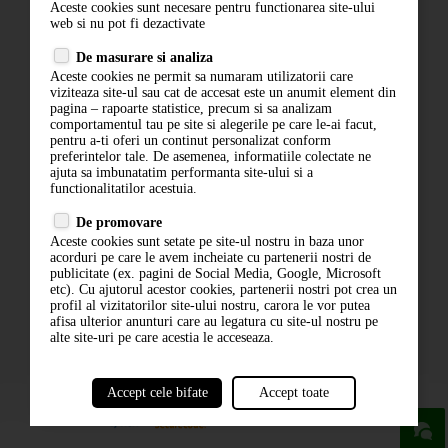
Aceste cookies sunt necesare pentru functionarea site-ului
Contact
web si nu pot fi dezactivate
Termeni si conditii
De masurare si analiza
Politica de confidentialitate
Aceste cookies ne permit sa numaram utilizatorii care
ANPC
viziteaza site-ul sau cat de accesat este un anumit element din
pagina – rapoarte statistice, precum si sa analizam
comportamentul tau pe site si alegerile pe care le-ai facut,
pentru a-ti oferi un continut personalizat conform
preferintelor tale. De asemenea, informatiile colectate ne
ajuta sa imbunatatim performanta site-ului si a
functionalitatilor acestuia.
De promovare
Aceste cookies sunt setate pe site-ul nostru in baza unor
ABONARE LA NEWSLETTER
acorduri pe care le avem incheiate cu partenerii nostri de
publicitate (ex. pagini de Social Media, Google, Microsoft
etc). Cu ajutorul acestor cookies, partenerii nostri pot crea un
ABONARE
profil al vizitatorilor site-ului nostru, carora le vor putea
afisa ulterior anunturi care au legatura cu site-ul nostru pe
alte site-uri pe care acestia le acceseaza.
Accept cele bifate
Accept toate
powered by