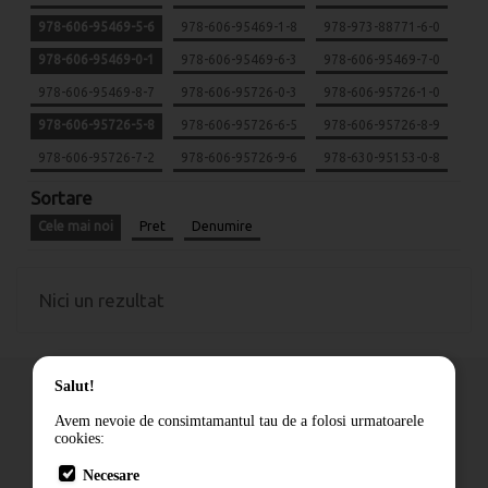
978-606-95469-5-6
978-606-95469-1-8
978-973-88771-6-0
978-606-95469-0-1
978-606-95469-6-3
978-606-95469-7-0
978-606-95469-8-7
978-606-95726-0-3
978-606-95726-1-0
978-606-95726-5-8
978-606-95726-6-5
978-606-95726-8-9
978-606-95726-7-2
978-606-95726-9-6
978-630-95153-0-8
Sortare
Cele mai noi
Pret
Denumire
Nici un rezultat
Salut!
Avem nevoie de consimtamantul tau de a folosi urmatoarele
cookies:
Cum comand
Necesare
Livrare