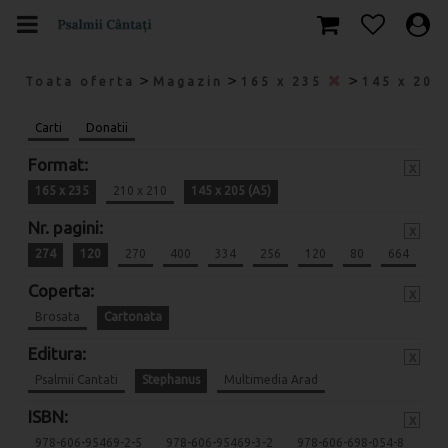
>
>
>
Toata oferta
Magazin
165 x 235
145 x 205
Carti
Donatii
Format:
x
165 x 235
210 x 210
145 x 205 (A5)
Nr. pagini:
x
274
120
270
400
334
256
120
80
664
Coperta:
x
Brosata
Cartonata
Editura:
x
Psalmii Cantati
Stephanus
Multimedia Arad
ISBN:
x
978-606-95469-2-5
978-606-95469-3-2
978-606-698-054-8