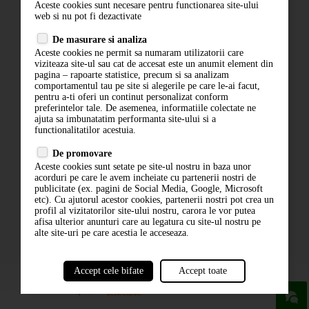
Aceste cookies sunt necesare pentru functionarea site-ului
Contact
web si nu pot fi dezactivate
Termeni si conditii
De masurare si analiza
Politica de confidentialitate
Aceste cookies ne permit sa numaram utilizatorii care
ANPC
viziteaza site-ul sau cat de accesat este un anumit element din
pagina – rapoarte statistice, precum si sa analizam
comportamentul tau pe site si alegerile pe care le-ai facut,
pentru a-ti oferi un continut personalizat conform
preferintelor tale. De asemenea, informatiile colectate ne
ajuta sa imbunatatim performanta site-ului si a
functionalitatilor acestuia.
De promovare
Aceste cookies sunt setate pe site-ul nostru in baza unor
ABONARE LA NEWSLETTER
acorduri pe care le avem incheiate cu partenerii nostri de
publicitate (ex. pagini de Social Media, Google, Microsoft
etc). Cu ajutorul acestor cookies, partenerii nostri pot crea un
ABONARE
profil al vizitatorilor site-ului nostru, carora le vor putea
afisa ulterior anunturi care au legatura cu site-ul nostru pe
alte site-uri pe care acestia le acceseaza.
Accept cele bifate
Accept toate
powered by