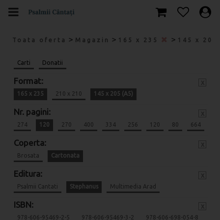
>
>
>
Toata oferta
Magazin
165 x 235
145 x 205
Carti
Donatii
Format:
x
165 x 235
210 x 210
145 x 205 (A5)
Nr. pagini:
x
274
120
270
400
334
256
120
80
664
Coperta:
x
Brosata
Cartonata
Editura:
x
Psalmii Cantati
Stephanus
Multimedia Arad
ISBN:
x
978-606-95469-2-5
978-606-95469-3-2
978-606-698-054-8