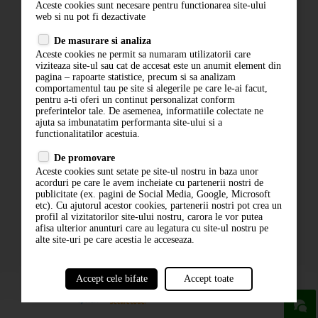
Aceste cookies sunt necesare pentru functionarea site-ului
Contact
web si nu pot fi dezactivate
Termeni si conditii
De masurare si analiza
Politica de confidentialitate
Aceste cookies ne permit sa numaram utilizatorii care
ANPC
viziteaza site-ul sau cat de accesat este un anumit element din
pagina – rapoarte statistice, precum si sa analizam
comportamentul tau pe site si alegerile pe care le-ai facut,
pentru a-ti oferi un continut personalizat conform
preferintelor tale. De asemenea, informatiile colectate ne
ajuta sa imbunatatim performanta site-ului si a
functionalitatilor acestuia.
De promovare
Aceste cookies sunt setate pe site-ul nostru in baza unor
ABONARE LA NEWSLETTER
acorduri pe care le avem incheiate cu partenerii nostri de
publicitate (ex. pagini de Social Media, Google, Microsoft
etc). Cu ajutorul acestor cookies, partenerii nostri pot crea un
ABONARE
profil al vizitatorilor site-ului nostru, carora le vor putea
afisa ulterior anunturi care au legatura cu site-ul nostru pe
alte site-uri pe care acestia le acceseaza.
Accept cele bifate
Accept toate
powered by