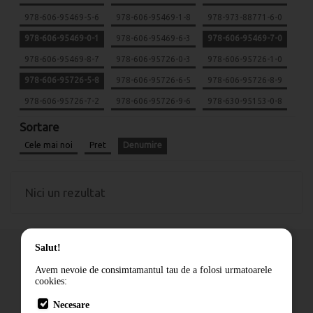
978-606-95469-5-6
978-606-95469-1-8
978-973-88771-6-0
978-606-95469-0-1
978-606-95469-6-3
978-606-95469-7-0
978-606-95469-8-7
978-606-95726-0-3
978-606-95726-1-0
978-606-95726-5-8
978-606-95726-6-5
978-606-95726-8-9
978-606-95726-7-2
978-606-95726-9-6
978-630-95153-0-8
Sortare
Cele mai noi
Pret
Denumire
Nici un rezultat
Salut!
Avem nevoie de consimtamantul tau de a folosi urmatoarele
cookies:
Cum comand
Necesare
Livrare