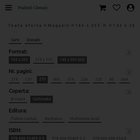
>
>
>
Toata oferta
Magazin
165 x 235
145 x 205
Carti
Donatii
Format:
x
165 x 235
210 x 210
145 x 205 (A5)
Nr. pagini:
x
274
120
270
400
334
256
120
80
664
Coperta:
x
Brosata
Cartonata
Editura:
Psalmii Cantati
Stephanus
Multimedia Arad
ISBN:
x
978-606-95469-2-5
978-606-95469-3-2
978-606-698-054-8