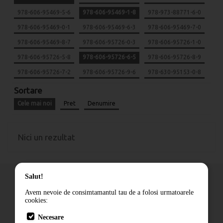
978-606-95469-5-6
978-606-95469-1-8
978-973-88771-6-0
978-606-95469-0-1
978-606-95469-6-3
978-606-95469-7-0
978-606-95469-8-7
978-606-95726-0-3
978-606-95726-1-0
978-606-95726-5-8
978-606-95726-6-5
978-606-95726-8-9
978-606-95726-7-2
978-606-95726-9-6
978-630-95153-0-8
Sortare
Cele mai noi
Pret
Denumire
Nici un rezultat
Salut!
Avem nevoie de consimtamantul tau de a folosi urmatoarele
cookies:
Cum comand
Necesare
Livrare