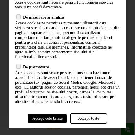
Aceste cookies sunt necesare pentru functionarea site-ului
Contact
web si nu pot fi dezactivate
Termeni si conditii
De masurare si analiza
Politica de confidentialitate
Aceste cookies ne permit sa numaram utilizatorii care
ANPC
viziteaza site-ul sau cat de accesat este un anumit element din
pagina – rapoarte statistice, precum si sa analizam
comportamentul tau pe site si alegerile pe care le-ai facut,
pentru a-ti oferi un continut personalizat conform
preferintelor tale. De asemenea, informatiile colectate ne
ajuta sa imbunatatim performanta site-ului si a
functionalitatilor acestuia.
De promovare
Aceste cookies sunt setate pe site-ul nostru in baza unor
ABONARE LA NEWSLETTER
acorduri pe care le avem incheiate cu partenerii nostri de
publicitate (ex. pagini de Social Media, Google, Microsoft
etc). Cu ajutorul acestor cookies, partenerii nostri pot crea un
ABONARE
profil al vizitatorilor site-ului nostru, carora le vor putea
afisa ulterior anunturi care au legatura cu site-ul nostru pe
alte site-uri pe care acestia le acceseaza.
Accept cele bifate
Accept toate
powered by