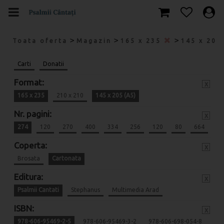
>
>
>
Toata oferta
Magazin
165 x 235
145 x 205
Carti
Donatii
Format:
x
165 x 235
210 x 210
145 x 205 (A5)
Nr. pagini:
x
274
120
270
400
334
256
120
80
664
Coperta:
x
Brosata
Cartonata
Editura:
x
Psalmii Cantati
Stephanus
Multimedia Arad
ISBN:
x
978-606-95469-2-5
978-606-95469-3-2
978-606-698-054-8