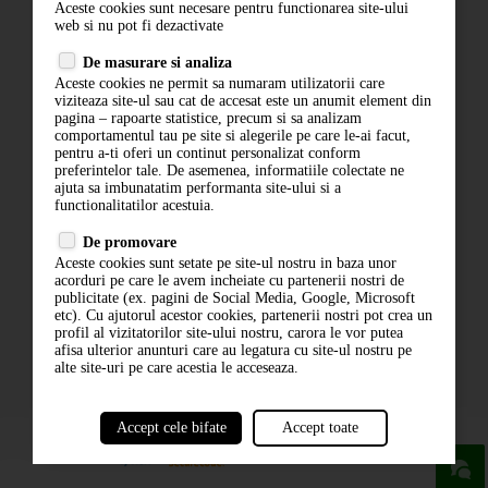
Aceste cookies sunt necesare pentru functionarea site-ului
Contact
web si nu pot fi dezactivate
Termeni si conditii
De masurare si analiza
Politica de confidentialitate
Aceste cookies ne permit sa numaram utilizatorii care
ANPC
viziteaza site-ul sau cat de accesat este un anumit element din
pagina – rapoarte statistice, precum si sa analizam
comportamentul tau pe site si alegerile pe care le-ai facut,
pentru a-ti oferi un continut personalizat conform
preferintelor tale. De asemenea, informatiile colectate ne
ajuta sa imbunatatim performanta site-ului si a
functionalitatilor acestuia.
De promovare
Aceste cookies sunt setate pe site-ul nostru in baza unor
ABONARE LA NEWSLETTER
acorduri pe care le avem incheiate cu partenerii nostri de
publicitate (ex. pagini de Social Media, Google, Microsoft
etc). Cu ajutorul acestor cookies, partenerii nostri pot crea un
ABONARE
profil al vizitatorilor site-ului nostru, carora le vor putea
afisa ulterior anunturi care au legatura cu site-ul nostru pe
alte site-uri pe care acestia le acceseaza.
Accept cele bifate
Accept toate
powered by