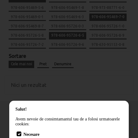
978-606-95469-5-6
978-606-95469-1-8
978-973-88771-6-0
978-606-95469-0-1
978-606-95469-6-3
978-606-95469-7-0
978-606-95469-8-7
978-606-95726-0-3
978-606-95726-1-0
978-606-95726-5-8
978-606-95726-6-5
978-606-95726-8-9
978-606-95726-7-2
978-606-95726-9-6
978-630-95153-0-8
Sortare
Cele mai noi
Pret
Denumire
Nici un rezultat
Salut!
Avem nevoie de consimtamantul tau de a folosi urmatoarele
cookies:
Cum comand
Necesare
Livrare