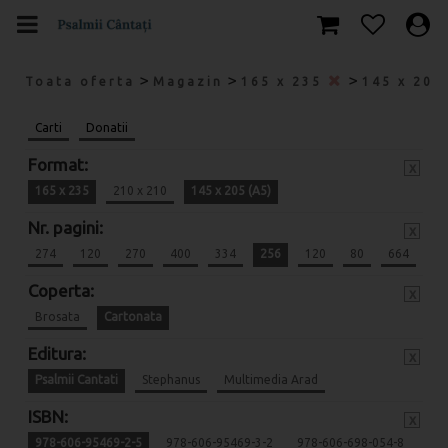
>
>
>
Toata oferta
Magazin
165 x 235
145 x 205
Carti
Donatii
Format:
x
165 x 235
210 x 210
145 x 205 (A5)
Nr. pagini:
x
274
120
270
400
334
256
120
80
664
Coperta:
x
Brosata
Cartonata
Editura:
x
Psalmii Cantati
Stephanus
Multimedia Arad
ISBN:
x
978-606-95469-2-5
978-606-95469-3-2
978-606-698-054-8