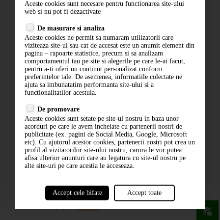
Aceste cookies sunt necesare pentru functionarea site-ului
Contact
web si nu pot fi dezactivate
Termeni si conditii
De masurare si analiza
Politica de confidentialitate
Aceste cookies ne permit sa numaram utilizatorii care
ANPC
viziteaza site-ul sau cat de accesat este un anumit element din
pagina – rapoarte statistice, precum si sa analizam
comportamentul tau pe site si alegerile pe care le-ai facut,
pentru a-ti oferi un continut personalizat conform
preferintelor tale. De asemenea, informatiile colectate ne
ajuta sa imbunatatim performanta site-ului si a
functionalitatilor acestuia.
De promovare
Aceste cookies sunt setate pe site-ul nostru in baza unor
ABONARE LA NEWSLETTER
acorduri pe care le avem incheiate cu partenerii nostri de
publicitate (ex. pagini de Social Media, Google, Microsoft
etc). Cu ajutorul acestor cookies, partenerii nostri pot crea un
ABONARE
profil al vizitatorilor site-ului nostru, carora le vor putea
afisa ulterior anunturi care au legatura cu site-ul nostru pe
alte site-uri pe care acestia le acceseaza.
Accept cele bifate
Accept toate
powered by