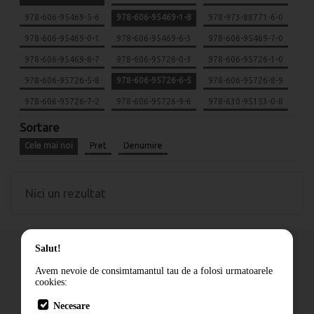
978-606-95469-5-6
978-606-95469-1-8
978-973-88771-6-0
978-606-95469-0-1
978-606-95469-6-3
978-606-95469-7-0
978-606-95469-8-7
978-606-95726-0-3
978-606-95726-1-0
978-606-95726-5-8
978-606-95726-6-5
978-606-95726-8-9
978-606-95726-7-2
978-606-95726-9-6
978-630-95153-0-8
Sortare
Cele mai noi
Pret
Denumire
Nici un rezultat
Salut!
Avem nevoie de consimtamantul tau de a folosi urmatoarele
cookies:
Cum comand
Necesare
Livrare