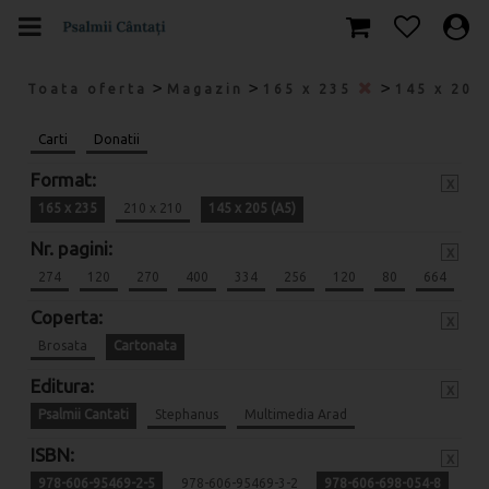
>
>
>
Toata oferta
Magazin
165 x 235
145 x 205
Carti
Donatii
Format:
x
165 x 235
210 x 210
145 x 205 (A5)
Nr. pagini:
x
274
120
270
400
334
256
120
80
664
Coperta:
x
Brosata
Cartonata
Editura:
x
Psalmii Cantati
Stephanus
Multimedia Arad
ISBN:
x
978-606-95469-2-5
978-606-95469-3-2
978-606-698-054-8