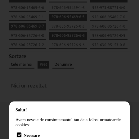
978-606-95469-5-6
978-606-95469-1-8
978-973-88771-6-0
978-606-95469-0-1
978-606-95469-6-3
978-606-95469-7-0
978-606-95469-8-7
978-606-95726-0-3
978-606-95726-1-0
978-606-95726-5-8
978-606-95726-6-5
978-606-95726-8-9
978-606-95726-7-2
978-606-95726-9-6
978-630-95153-0-8
Sortare
Cele mai noi
Pret
Denumire
Nici un rezultat
Salut!
Avem nevoie de consimtamantul tau de a folosi urmatoarele
cookies:
Cum comand
Necesare
Livrare