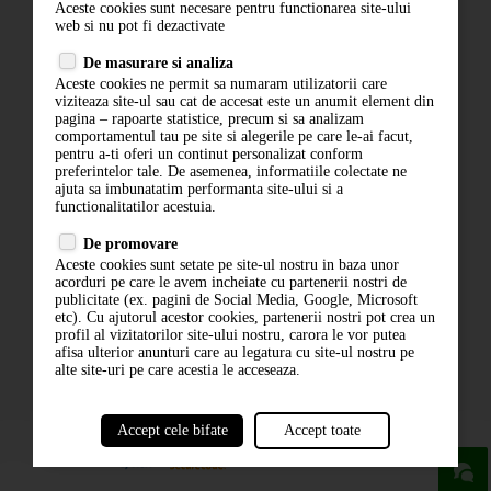
Aceste cookies sunt necesare pentru functionarea site-ului
Contact
web si nu pot fi dezactivate
Termeni si conditii
De masurare si analiza
Politica de confidentialitate
Aceste cookies ne permit sa numaram utilizatorii care
ANPC
viziteaza site-ul sau cat de accesat este un anumit element din
pagina – rapoarte statistice, precum si sa analizam
comportamentul tau pe site si alegerile pe care le-ai facut,
pentru a-ti oferi un continut personalizat conform
preferintelor tale. De asemenea, informatiile colectate ne
ajuta sa imbunatatim performanta site-ului si a
functionalitatilor acestuia.
De promovare
Aceste cookies sunt setate pe site-ul nostru in baza unor
ABONARE LA NEWSLETTER
acorduri pe care le avem incheiate cu partenerii nostri de
publicitate (ex. pagini de Social Media, Google, Microsoft
etc). Cu ajutorul acestor cookies, partenerii nostri pot crea un
ABONARE
profil al vizitatorilor site-ului nostru, carora le vor putea
afisa ulterior anunturi care au legatura cu site-ul nostru pe
alte site-uri pe care acestia le acceseaza.
Accept cele bifate
Accept toate
powered by