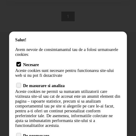
1
Salut!
Avem nevoie de consimtamantul tau de a folosi urmatoarele
cookies:
Cum comand
Necesare
Livrare
Aceste cookies sunt necesare pentru functionarea site-ului
Contact
web si nu pot fi dezactivate
Termeni si conditii
De masurare si analiza
Politica de confidentialitate
Aceste cookies ne permit sa numaram utilizatorii care
ANPC
viziteaza site-ul sau cat de accesat este un anumit element din
pagina – rapoarte statistice, precum si sa analizam
comportamentul tau pe site si alegerile pe care le-ai facut,
pentru a-ti oferi un continut personalizat conform
preferintelor tale. De asemenea, informatiile colectate ne
ajuta sa imbunatatim performanta site-ului si a
functionalitatilor acestuia.
De promovare