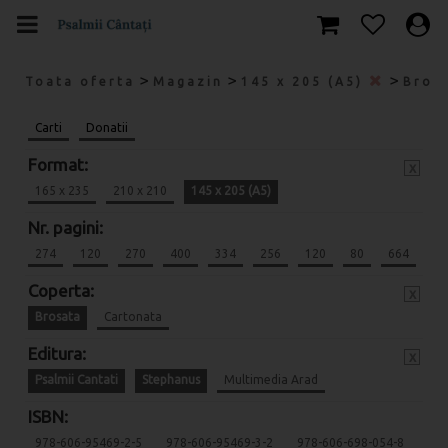
>
>
>
Toata oferta
Magazin
145 x 205 (A5)
Bros
Carti
Donatii
Format:
x
165 x 235
210 x 210
145 x 205 (A5)
Nr. pagini:
274
120
270
400
334
256
120
80
664
Coperta:
x
Brosata
Cartonata
Editura:
x
Psalmii Cantati
Stephanus
Multimedia Arad
ISBN:
978-606-95469-2-5
978-606-95469-3-2
978-606-698-054-8