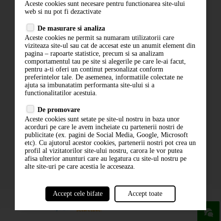
Aceste cookies sunt necesare pentru functionarea site-ului
Contact
web si nu pot fi dezactivate
Termeni si conditii
De masurare si analiza
Politica de confidentialitate
Aceste cookies ne permit sa numaram utilizatorii care
ANPC
viziteaza site-ul sau cat de accesat este un anumit element din
pagina – rapoarte statistice, precum si sa analizam
comportamentul tau pe site si alegerile pe care le-ai facut,
pentru a-ti oferi un continut personalizat conform
preferintelor tale. De asemenea, informatiile colectate ne
ajuta sa imbunatatim performanta site-ului si a
functionalitatilor acestuia.
De promovare
Aceste cookies sunt setate pe site-ul nostru in baza unor
ABONARE LA NEWSLETTER
acorduri pe care le avem incheiate cu partenerii nostri de
publicitate (ex. pagini de Social Media, Google, Microsoft
etc). Cu ajutorul acestor cookies, partenerii nostri pot crea un
ABONARE
profil al vizitatorilor site-ului nostru, carora le vor putea
afisa ulterior anunturi care au legatura cu site-ul nostru pe
alte site-uri pe care acestia le acceseaza.
Accept cele bifate
Accept toate
powered by