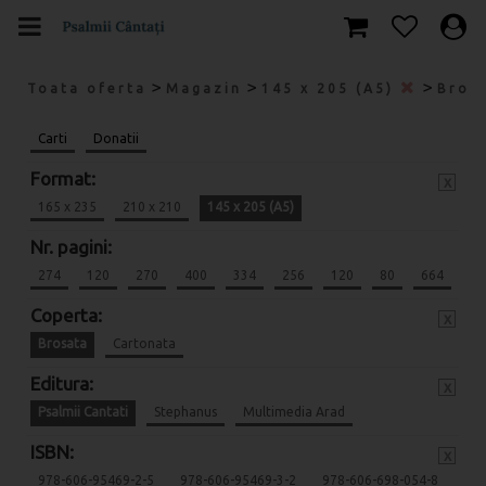
>
>
>
Toata oferta
Magazin
145 x 205 (A5)
Bros
Carti
Donatii
Format:
x
165 x 235
210 x 210
145 x 205 (A5)
Nr. pagini:
274
120
270
400
334
256
120
80
664
Coperta:
x
Brosata
Cartonata
Editura:
x
Psalmii Cantati
Stephanus
Multimedia Arad
ISBN:
x
978-606-95469-2-5
978-606-95469-3-2
978-606-698-054-8