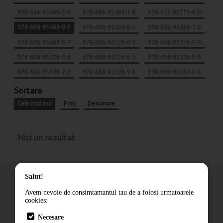
978-606-95469-5-6
978-606-95469-1-8
978-973-88771-6-0
978-606-95469-0-1
978-606-95469-6-3
978-606-95469-7-0
978-606-95469-8-7
978-606-95726-0-3
978-606-95726-1-0
978-606-95726-5-8
978-606-95726-6-5
978-606-95726-8-9
978-606-95726-7-2
978-606-95726-9-6
978-630-95153-0-8
Sortare
Cele mai noi
Pret
Denumire
Nici un rezultat
Salut!
Avem nevoie de consimtamantul tau de a folosi urmatoarele
cookies:
Cum comand
Necesare
Livrare