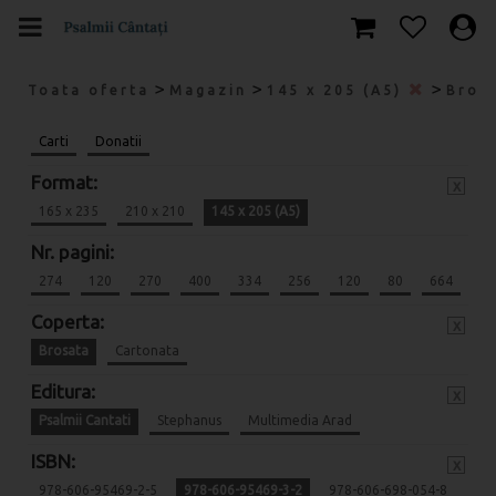
>
>
>
Toata oferta
Magazin
145 x 205 (A5)
Bros
Carti
Donatii
Format:
x
165 x 235
210 x 210
145 x 205 (A5)
Nr. pagini:
274
120
270
400
334
256
120
80
664
Coperta:
x
Brosata
Cartonata
Editura:
x
Psalmii Cantati
Stephanus
Multimedia Arad
ISBN:
x
978-606-95469-2-5
978-606-95469-3-2
978-606-698-054-8