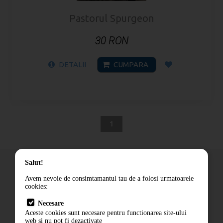
Pastorul Spurgeon
30 RON
DETALII
CUMPARA
1
Salut!
Avem nevoie de consimtamantul tau de a folosi urmatoarele
cookies:
Cum comand
Necesare
Livrare
Aceste cookies sunt necesare pentru functionarea site-ului
Contact
web si nu pot fi dezactivate