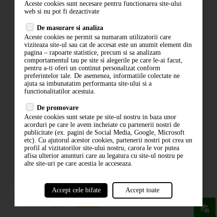
Aceste cookies sunt necesare pentru functionarea site-ului
Contact
web si nu pot fi dezactivate
Termeni si conditii
De masurare si analiza
Politica de confidentialitate
Aceste cookies ne permit sa numaram utilizatorii care
ANPC
viziteaza site-ul sau cat de accesat este un anumit element din
pagina – rapoarte statistice, precum si sa analizam
comportamentul tau pe site si alegerile pe care le-ai facut,
pentru a-ti oferi un continut personalizat conform
preferintelor tale. De asemenea, informatiile colectate ne
ajuta sa imbunatatim performanta site-ului si a
functionalitatilor acestuia.
De promovare
Aceste cookies sunt setate pe site-ul nostru in baza unor
ABONARE LA NEWSLETTER
acorduri pe care le avem incheiate cu partenerii nostri de
publicitate (ex. pagini de Social Media, Google, Microsoft
etc). Cu ajutorul acestor cookies, partenerii nostri pot crea un
ABONARE
profil al vizitatorilor site-ului nostru, carora le vor putea
afisa ulterior anunturi care au legatura cu site-ul nostru pe
alte site-uri pe care acestia le acceseaza.
Accept cele bifate
Accept toate
powered by