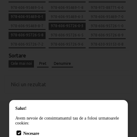
978-606-95469-5-6
978-606-95469-1-8
978-973-88771-6-0
978-606-95469-0-1
978-606-95469-6-3
978-606-95469-7-0
978-606-95469-8-7
978-606-95726-0-3
978-606-95726-1-0
978-606-95726-5-8
978-606-95726-6-5
978-606-95726-8-9
978-606-95726-7-2
978-606-95726-9-6
978-630-95153-0-8
Sortare
Cele mai noi
Pret
Denumire
Nici un rezultat
Salut!
Avem nevoie de consimtamantul tau de a folosi urmatoarele
cookies:
Cum comand
Necesare
Livrare