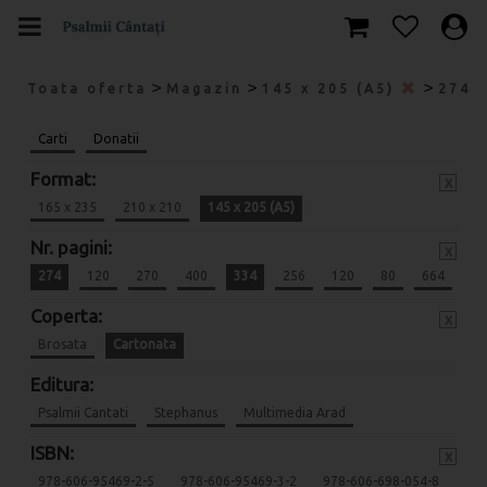
>
>
>
Toata oferta
Magazin
145 x 205 (A5)
274
Carti
Donatii
Format:
x
165 x 235
210 x 210
145 x 205 (A5)
Nr. pagini:
x
274
120
270
400
334
256
120
80
664
Coperta:
x
Brosata
Cartonata
Editura:
Psalmii Cantati
Stephanus
Multimedia Arad
ISBN:
x
978-606-95469-2-5
978-606-95469-3-2
978-606-698-054-8