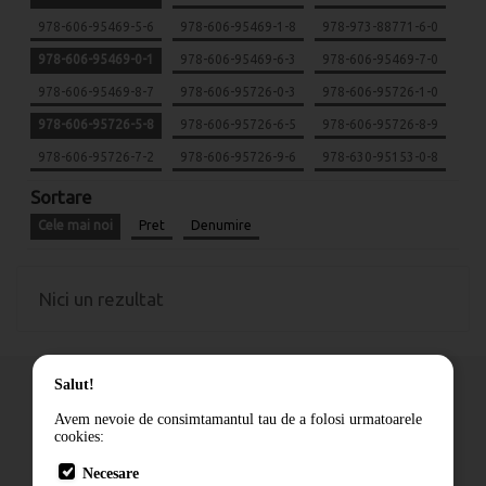
978-606-95469-5-6
978-606-95469-1-8
978-973-88771-6-0
978-606-95469-0-1
978-606-95469-6-3
978-606-95469-7-0
978-606-95469-8-7
978-606-95726-0-3
978-606-95726-1-0
978-606-95726-5-8
978-606-95726-6-5
978-606-95726-8-9
978-606-95726-7-2
978-606-95726-9-6
978-630-95153-0-8
Sortare
Cele mai noi
Pret
Denumire
Nici un rezultat
Salut!
Avem nevoie de consimtamantul tau de a folosi urmatoarele
cookies:
Cum comand
Necesare
Livrare