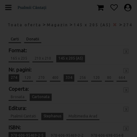
>
>
>
Toata oferta
Magazin
145 x 205 (A5)
274
Carti
Donatii
Format:
x
165 x 235
210 x 210
145 x 205 (A5)
Nr. pagini:
x
274
120
270
400
334
256
120
80
664
Coperta:
x
Brosata
Cartonata
Editura:
x
Psalmii Cantati
Stephanus
Multimedia Arad
ISBN:
x
978-606-95469-2-5
978-606-95469-3-2
978-606-698-054-8