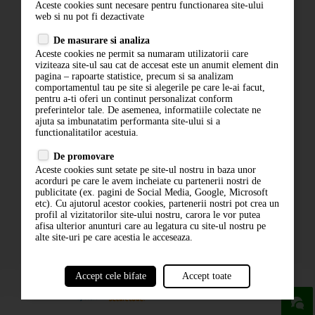
Aceste cookies sunt necesare pentru functionarea site-ului
Contact
web si nu pot fi dezactivate
Termeni si conditii
De masurare si analiza
Politica de confidentialitate
Aceste cookies ne permit sa numaram utilizatorii care
ANPC
viziteaza site-ul sau cat de accesat este un anumit element din
pagina – rapoarte statistice, precum si sa analizam
comportamentul tau pe site si alegerile pe care le-ai facut,
pentru a-ti oferi un continut personalizat conform
preferintelor tale. De asemenea, informatiile colectate ne
ajuta sa imbunatatim performanta site-ului si a
functionalitatilor acestuia.
De promovare
Aceste cookies sunt setate pe site-ul nostru in baza unor
ABONARE LA NEWSLETTER
acorduri pe care le avem incheiate cu partenerii nostri de
publicitate (ex. pagini de Social Media, Google, Microsoft
etc). Cu ajutorul acestor cookies, partenerii nostri pot crea un
ABONARE
profil al vizitatorilor site-ului nostru, carora le vor putea
afisa ulterior anunturi care au legatura cu site-ul nostru pe
alte site-uri pe care acestia le acceseaza.
Accept cele bifate
Accept toate
powered by