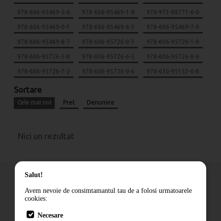
978-606-95469-5-6
978-606-95469-1-8
978-973-88771-6-0
978-606-95469-0-1
978-606-95469-6-3
978-606-95469-7-0
978-606-95469-8-7
978-606-95726-0-3
978-606-95726-1-0
978-606-95726-5-8
978-606-95726-6-5
978-606-95726-8-9
978-606-95726-7-2
978-606-95726-9-6
978-630-95153-0-8
Sortare
Cele mai noi
Pret
Denumire
Nici un rezultat
Salut!
Avem nevoie de consimtamantul tau de a folosi urmatoarele
cookies:
Cum comand
Necesare
Livrare