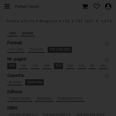
>
>
>
Toata oferta
Magazin
145 x 205 (A5)
274
Carti
Donatii
Format:
x
165 x 235
210 x 210
145 x 205 (A5)
Nr. pagini:
x
274
120
270
400
334
256
120
80
664
Coperta:
x
Brosata
Cartonata
Editura:
Psalmii Cantati
Stephanus
Multimedia Arad
ISBN:
978-606-95469-2-5
978-606-95469-3-2
978-606-698-054-8