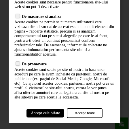
Aceste cookies sunt necesare pentru functionarea site-ului
Contact
web si nu pot fi dezactivate
Termeni si conditii
De masurare si analiza
Politica de confidentialitate
Aceste cookies ne permit sa numaram utilizatorii care
ANPC
viziteaza site-ul sau cat de accesat este un anumit element din
pagina – rapoarte statistice, precum si sa analizam
comportamentul tau pe site si alegerile pe care le-ai facut,
pentru a-ti oferi un continut personalizat conform
preferintelor tale. De asemenea, informatiile colectate ne
ajuta sa imbunatatim performanta site-ului si a
functionalitatilor acestuia.
De promovare
Aceste cookies sunt setate pe site-ul nostru in baza unor
ABONARE LA NEWSLETTER
acorduri pe care le avem incheiate cu partenerii nostri de
publicitate (ex. pagini de Social Media, Google, Microsoft
etc). Cu ajutorul acestor cookies, partenerii nostri pot crea un
ABONARE
profil al vizitatorilor site-ului nostru, carora le vor putea
afisa ulterior anunturi care au legatura cu site-ul nostru pe
alte site-uri pe care acestia le acceseaza.
Accept cele bifate
Accept toate
powered by