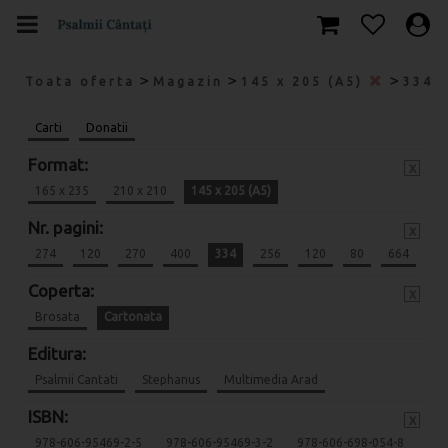
>
>
>
Toata oferta
Magazin
145 x 205 (A5)
334
Carti
Donatii
Format:
x
165 x 235
210 x 210
145 x 205 (A5)
Nr. pagini:
x
274
120
270
400
334
256
120
80
664
Coperta:
x
Brosata
Cartonata
Editura:
Psalmii Cantati
Stephanus
Multimedia Arad
ISBN:
x
978-606-95469-2-5
978-606-95469-3-2
978-606-698-054-8