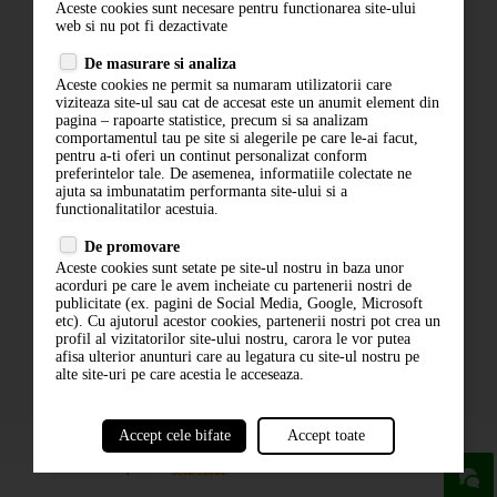
Aceste cookies sunt necesare pentru functionarea site-ului
Contact
web si nu pot fi dezactivate
Termeni si conditii
De masurare si analiza
Politica de confidentialitate
Aceste cookies ne permit sa numaram utilizatorii care
ANPC
viziteaza site-ul sau cat de accesat este un anumit element din
pagina – rapoarte statistice, precum si sa analizam
comportamentul tau pe site si alegerile pe care le-ai facut,
pentru a-ti oferi un continut personalizat conform
preferintelor tale. De asemenea, informatiile colectate ne
ajuta sa imbunatatim performanta site-ului si a
functionalitatilor acestuia.
De promovare
Aceste cookies sunt setate pe site-ul nostru in baza unor
ABONARE LA NEWSLETTER
acorduri pe care le avem incheiate cu partenerii nostri de
publicitate (ex. pagini de Social Media, Google, Microsoft
etc). Cu ajutorul acestor cookies, partenerii nostri pot crea un
ABONARE
profil al vizitatorilor site-ului nostru, carora le vor putea
afisa ulterior anunturi care au legatura cu site-ul nostru pe
alte site-uri pe care acestia le acceseaza.
Accept cele bifate
Accept toate
powered by