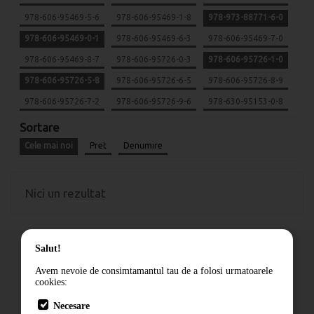
978-606-95469-5-6
978-606-95469-1-8
978-973-88771-6-0
978-606-95469-0-1
978-606-95469-6-3
978-606-95469-7-0
978-606-95469-8-7
978-606-95726-0-3
978-606-95726-1-0
978-606-95726-5-8
978-606-95726-6-5
978-606-95726-8-9
978-606-95726-7-2
978-606-95726-9-6
978-630-95153-0-8
Sortare
Cele mai noi
Pret
Denumire
Nici un rezultat
Salut!
Avem nevoie de consimtamantul tau de a folosi urmatoarele
cookies:
Cum comand
Necesare
Livrare