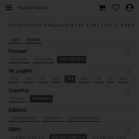
>
>
>
Toata oferta
Magazin
145 x 205 (A5)
334
Carti
Donatii
Format:
x
165 x 235
210 x 210
145 x 205 (A5)
Nr. pagini:
x
274
120
270
400
334
256
120
80
664
Coperta:
x
Brosata
Cartonata
Editura:
Psalmii Cantati
Stephanus
Multimedia Arad
ISBN:
x
978-606-95469-2-5
978-606-95469-3-2
978-606-698-054-8