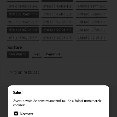
978-606-95469-5-6
978-606-95469-1-8
978-973-88771-6-0
978-606-95469-0-1
978-606-95469-6-3
978-606-95469-7-0
978-606-95469-8-7
978-606-95726-0-3
978-606-95726-1-0
978-606-95726-5-8
978-606-95726-6-5
978-606-95726-8-9
978-606-95726-7-2
978-606-95726-9-6
978-630-95153-0-8
Sortare
Cele mai noi
Pret
Denumire
Nici un rezultat
Salut!
Avem nevoie de consimtamantul tau de a folosi urmatoarele
cookies:
Cum comand
Necesare
Livrare