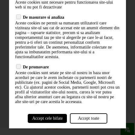
Aceste cookies sunt necesare pentru functionarea site-ului
Contact
web si nu pot fi dezactivate
Termeni si conditii
De masurare si analiza
Politica de confidentialitate
Aceste cookies ne permit sa numaram utilizatorii care
ANPC
viziteaza site-ul sau cat de accesat este un anumit element din
pagina – rapoarte statistice, precum si sa analizam
comportamentul tau pe site si alegerile pe care le-ai facut,
pentru a-ti oferi un continut personalizat conform
preferintelor tale. De asemenea, informatiile colectate ne
ajuta sa imbunatatim performanta site-ului si a
functionalitatilor acestuia.
De promovare
Aceste cookies sunt setate pe site-ul nostru in baza unor
ABONARE LA NEWSLETTER
acorduri pe care le avem incheiate cu partenerii nostri de
publicitate (ex. pagini de Social Media, Google, Microsoft
etc). Cu ajutorul acestor cookies, partenerii nostri pot crea un
ABONARE
profil al vizitatorilor site-ului nostru, carora le vor putea
afisa ulterior anunturi care au legatura cu site-ul nostru pe
alte site-uri pe care acestia le acceseaza.
Accept cele bifate
Accept toate
powered by